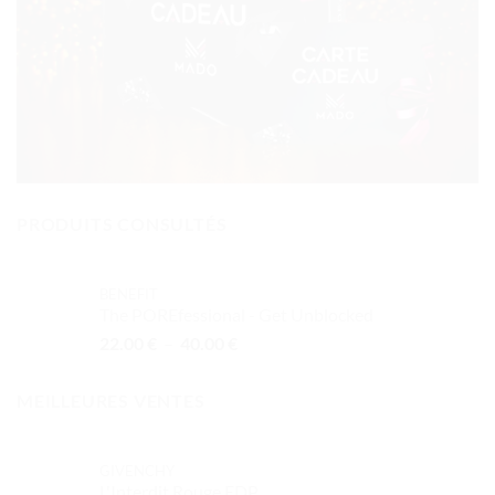
PRODUITS CONSULTÉS
BENEFIT
The POREfessional - Get Unblocked
Plage
22.00
€
–
40.00
€
de
prix :
MEILLEURES VENTES
22.00 €
à
40.00 €
GIVENCHY
L'Interdit Rouge EDP