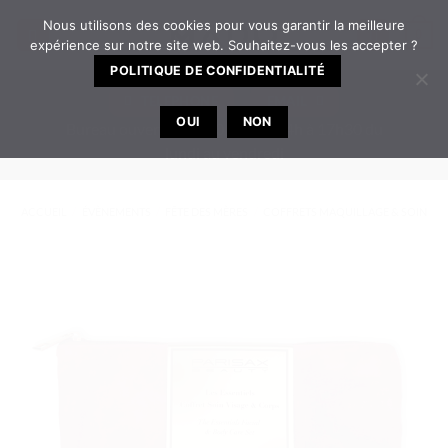
Passer
Nous utilisons des cookies pour vous garantir la meilleure
0
au
expérience sur notre site web. Souhaitez-vous les accepter ?
contenu
POLITIQUE DE CONFIDENTIALITÉ
TELEPHONE
EMAIL
OUI
NON
Bureau ouvert de 8h30 à 12h | 14h à 17h30 du
lundi au vendredi
ACCUEIL
/
ÉVÈNEMENTS
/
FÊTE DES MÈRES
/
COFFRETS MAQUILLAGE & SOIN