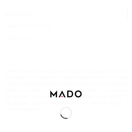
DESCRIPTION
CONSEILS D'UTILISATION
COMPOSITION
AVIS (0)
Evadez-vous en beauté avec la trousse de voyage de soins
de la peau. Les essentiels à emporter partout avec soi. Elle
contient quatre produits incontournables pour une routine
simple et efficace au délicat parfum floral du camélia.
Comprend : 1 masque hydratant purifiant visage 65 ml, 1
Gel douche 100ml, 1 bouteille d’huile pour le visage, 1
Crème corps 50 ml.