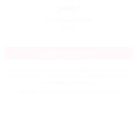
24.90
€
Coffret bain PARISAX
En stock
quantité de Trousse Bien-être
AJOUTER AU PANIER
Catégories :
Bain et Douche
,
Coffret
,
COFFRETS
,
Coffrets Femme
,
Coffrets Maquillage & Soin
,
Coffrets Soin
,
ÉVÈNEMENTS
,
Fête des
Mères
,
PARISAX
,
SOIN
,
SOIN CORPS
Étiquettes :
Coffret
,
coffret femme
,
Coffret Soin
,
Parisax