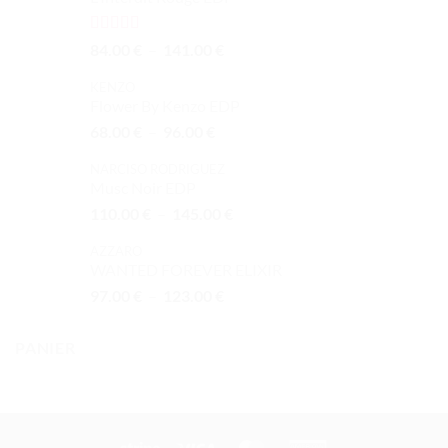
Note
4.00
Plage
84.00
€
–
141.00
€
sur 5
de
KENZO
prix :
Flower By Kenzo EDP
84.00 €
Plage
68.00
€
–
96.00
€
à
de
141.00 €
NARCISO RODRIGUEZ
prix :
Musc Noir EDP
68.00 €
Plage
110.00
€
–
145.00
€
à
de
96.00 €
AZZARO
prix :
WANTED FOREVER ELIXIR
110.00 €
Plage
97.00
€
–
123.00
€
à
de
145.00 €
prix :
PANIER
97.00 €
à
123.00 €
Stripe
Visa
MasterCard
American