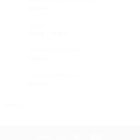
139.00
€
Girl EDT
Plage
76.00
€
–
99.00
€
de
prix :
ARMANI CODE ELIXIR
76.00 €
140.00
€
à
99.00 €
Irrésistible EDT Fraîche
100.00
€
PANIER
Stripe
Visa
MasterCard
American