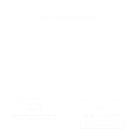
VALENTINO | DONNA
Donna Born In Roma Yellow
Donna Born In Roma EDP
Dream EDP
166.00
€
Note
4.5
Plage
86.00
€
–
166.00
€
de
sur 5
CHOIX DES OPTIONS
prix :
CHOIX DES OPTIONS
Ce
86.00 €
à
Ce
produit
166.00 