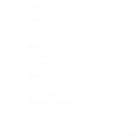
de
JIMMY CHOO
prix :
Man Intense EDT
79.00 €
77.00
€
à
149.00 €
MONTBLANC
Emblem EDT
98.00
€
LANCÔME
Génifique Crème Activatrice de
Jeunesse
81.00
€
ARMANI
Acqua Di Gioia EDP
Plage
115.00
€
–
155.00
€
de
prix :
115.00 €
à
155.00 €
CARTE CADEAU MADO
MEILLEURE