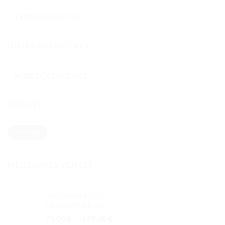
NOTES OLFACTIVES
BUDGET
Prix
Prix
FILTRER
min
max
MEILLEURES VENTES :
CAROLINA HERRERA
LA BOMBA EDP
Plage
79.00
€
–
149.00
€