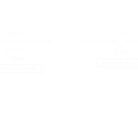
MADO
WAAM
Coffret Mes premières tambouil
MÉTISS by Miss Réunion EDP
Noël
32.00
€
Note
5
sur 5
55.00
€
AJOUTER AU PANIE
AJOUTER AU PANIER