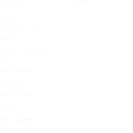
VENCHY
INTERDIT NARCISSE BLANC
u de Parfum
9.00
€
NCÔME
vie est Belle Soleil Cristal EDP
te
5.00
Plage
5.00
€
–
145.00
€
 5
de
VENCHY
prix :
nterdit EDP
105.00 €
Plage
.00
€
–
141.00
€
à
de
145.00 €
VENCHY
prix :
nterdit Parfum
81.00 €
Plage
.00
€
–
165.00
€
à
de
141.00 €
prix :