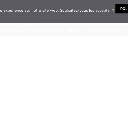
POL
ure expérience sur notre site web. Souhaitez-vous les accepter ?
NOUVEAUTÉS
MARQUES
CARTE CADEAU
BLOG
LIVRAISON & CGV