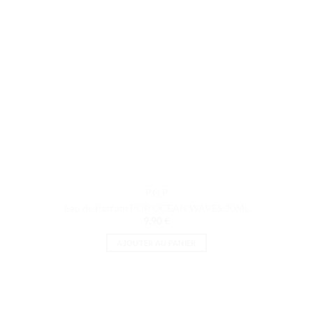
P.O.P
Eau de Parfum POP OCEAN WAVES 30ML
9.90
€
AJOUTER AU PANIER