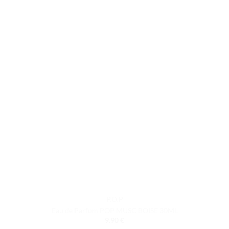
P.O.P
Eau de Parfum POP MUSC BOISE 30ML
9.90
€