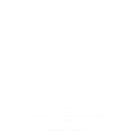
P.O.P
Eau de Parfum POP YES TO FLOWER 30ML
9.90
€
AJOUTER AU PANIER