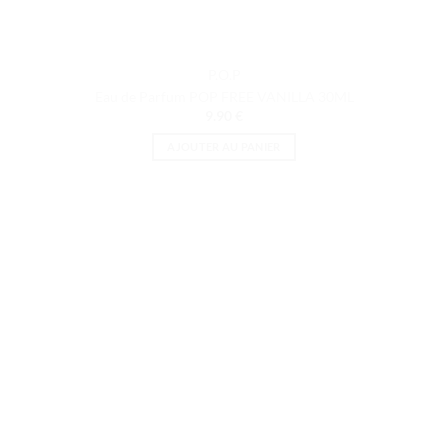
P.O.P
Eau de Parfum POP FREE VANILLA 30ML
9.90
€
AJOUTER AU PANIER