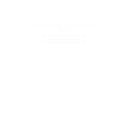
P.O.P
Eau de Parfum POP JASMIN BOISE 30ML
9.90
€
AJOUTER AU PANIER