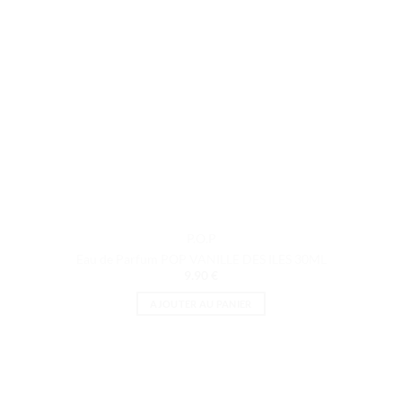
P.O.P
Eau de Parfum POP VANILLE DES ILES 30ML
9.90
€
AJOUTER AU PANIER