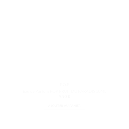
P.O.P
Eau de Parfum POP FRUIT DU PARADIS 30ML
9.90
€
AJOUTER AU PANIER