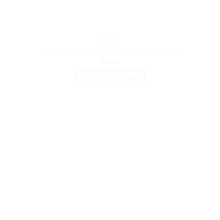
P.O.P
Eau de Parfum POP FLEUR DE COTON 30ML
9.90
€
AJOUTER AU PANIER