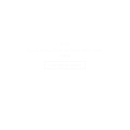
P.O.P
Eau de Parfum POP VETIVER WILD 30ML
9.90
€
AJOUTER AU PANIER