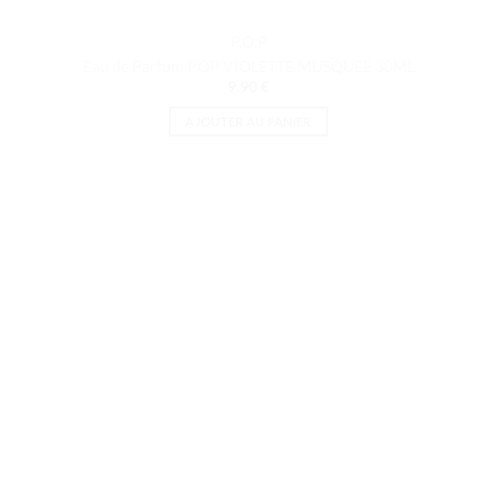
P.O.P
Eau de Parfum POP VIOLETTE MUSQUEE 30ML
9.90
€
AJOUTER AU PANIER