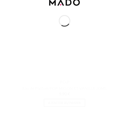
P.O.P
Eau de Parfum POP MELON ET VANILLE 30ML
9.90
€
AJOUTER AU PANIER