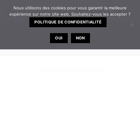
Passer
Nous utilisons des cookies pour vous garantir la meilleure
0
au
expérience sur notre site web. Souhaitez-vous les accepter ?
contenu
POLITIQUE DE CONFIDENTIALITÉ
TELEPHONE
EMAIL
OUI
NON
Bureau ouvert de 8h30 à 12h | 14h à 17h30 du
lundi au vendredi
NOUVEAUTÉS | MADO WEB