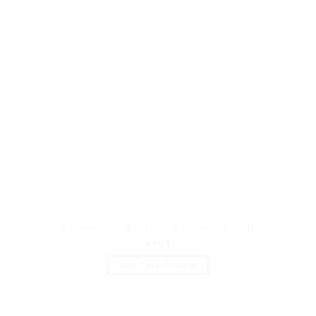
P.O.P
Eau de Parfum POP FLEUR D’ORIENT 30ML
9.90
€
AJOUTER AU PANIER