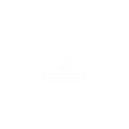
P.O.P
Eau de Parfum POP ECLOSION DE ROSE
9.90
€
AJOUTER AU PANIER