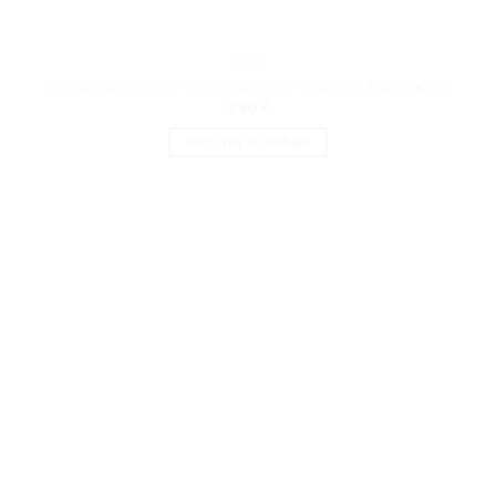
P.O.P
Eau de Parfum POP MUSC BLANC ET BAIE ROUGES 30ML
9.90
€
AJOUTER AU PANIER