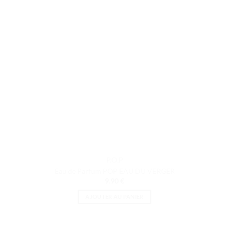
P.O.P
Eau de Parfum POP EAU DU VERGER
9.90
€
AJOUTER AU PANIER