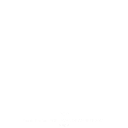
P.O.P
Eau de Parfum POP LAVANDE AMBREE 30ML
9.90
€