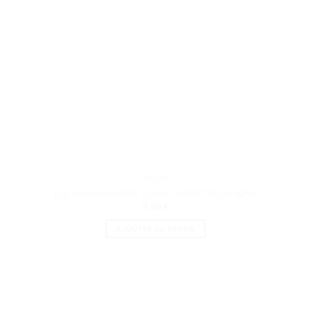
P.O.P
Eau de Parfum POP YLANG ADDICTION 30ML
9.90
€
AJOUTER AU PANIER