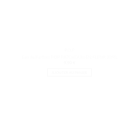
P.O.P
Eau de Parfum POP PATCHOULI EN FLEUR 30ML
9.90
€
AJOUTER AU PANIER