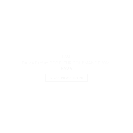
P.O.P
Eau de Parfum POP FLEUR GOURMANDE 30ML
9.90
€
AJOUTER AU PANIER