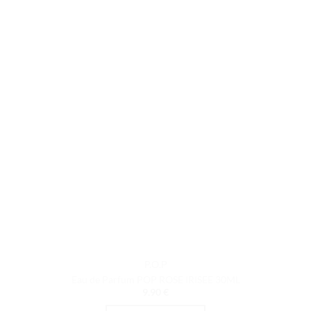
P.O.P
Eau de Parfum POP ROSE IRISEE 30ML
9.90
€