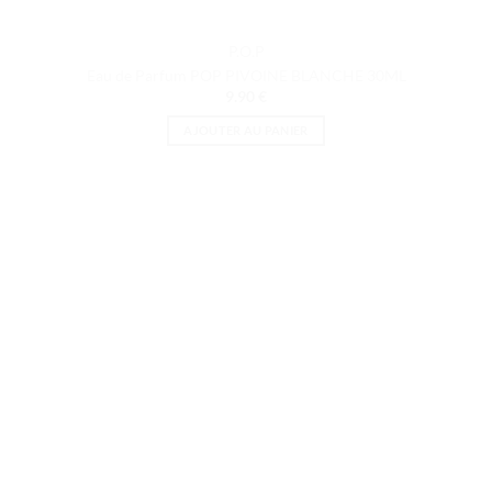
P.O.P
Eau de Parfum POP PIVOINE BLANCHE 30ML
9.90
€
AJOUTER AU PANIER