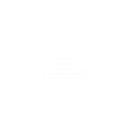
P.O.P
Eau de Parfum POP GREEN VIBES 30ML
9.90
€
AJOUTER AU PANIER