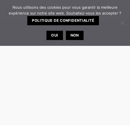
Passer
Nous utilisons des cookies pour vous garantir la meilleure
0
au
expérience sur notre site web. Souhaitez-vous les accepter ?
contenu
POLITIQUE DE CONFIDENTIALITÉ
TELEPHONE
EMAIL
OUI
NON
Bureau ouvert de 8h30 à 12h | 14h à 17h30 du
lundi au vendredi