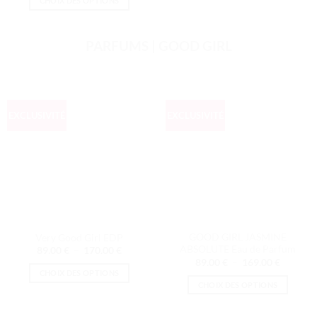
CHOIX DES OPTIONS
79.00 €
à
Ce
149.00 €
produit
PARFUMS | GOOD GIRL
a
plusieurs
variations.
Les
options
EXCLUSIVITÉ
EXCLUSIVITÉ
peuvent
être
choisies
sur
la
page
du
produit
GOOD GIRL JASMINE
Very Good Girl EDP
ABSOLUTE Eau de Parfum
Plage
89.00
€
–
170.00
€
de
Plage
89.00
€
–
169.00
€
prix :
de
CHOIX DES OPTIONS
89.00 €
prix :
CHOIX DES OPTIONS
à
Ce
89.00 €
170.00 €
à
Ce
produit
169.00 
produit