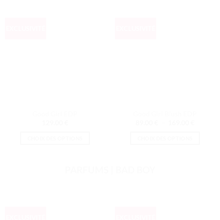
a
a
plusieurs
plusieurs
variations.
EXCLUSIVITÉ
EXCLUSIVITÉ
variations.
Les
Les
options
options
peuvent
peuvent
être
être
choisies
choisies
sur
sur
la
la
page
page
Good Girl EDP
Good Girl Blush EDP
du
Plage
du
129.00
€
89.00
€
–
169.00
€
produit
de
produit
prix :
CHOIX DES OPTIONS
CHOIX DES OPTIONS
89.00 €
à
Ce
Ce
169.00 
produit
produit
PARFUMS | BAD BOY
a
a
plusieurs
plusieurs
variations.
variations.
Les
Les
options
options
EXCLUSIVITÉ
EXCLUSIVITÉ