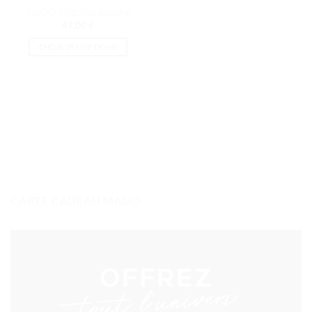
page
GOOD GIRL Gel douche
du
47.00
€
produit
CHOIX DES OPTIONS
Ce
produit
a
plusieurs
variations.
Les
options
peuvent
être
choisies
CARTE CADEAU MADO
sur
la
page
du
produit