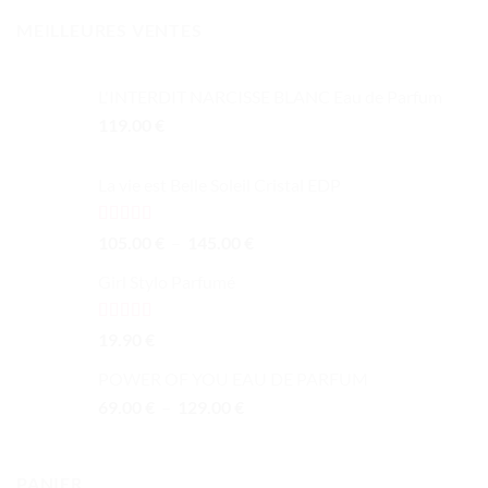
MEILLEURES VENTES
L'INTERDIT NARCISSE BLANC Eau de Parfum
119.00
€
La vie est Belle Soleil Cristal EDP
Note
5.00
Plage
105.00
€
–
145.00
€
sur 5
de
Girl Stylo Parfumé
prix :
105.00 €
à
Note
5.00
19.90
€
sur 5
145.00 €
POWER OF YOU EAU DE PARFUM
Plage
69.00
€
–
129.00
€
de
prix :
69.00 €
PANIER