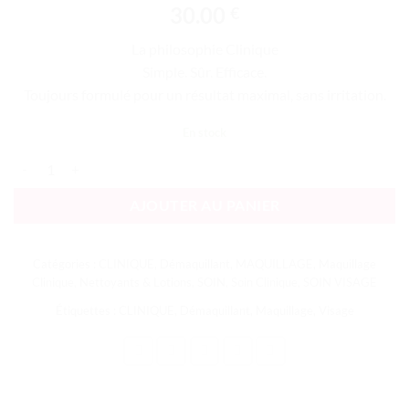
30.00
€
La philosophie Clinique
Simple. Sûr. Efficace.
Toujours formulé pour un résultat maximal, sans irritation.
En stock
quantité de Take the day off - Démaquillant Facile Yeux / Lèvres
AJOUTER AU PANIER
Catégories :
CLINIQUE
,
Démaquillant
,
MAQUILLAGE
,
Maquillage
Clinique
,
Nettoyants & Lotions
,
SOIN
,
Soin Clinique
,
SOIN VISAGE
Étiquettes :
CLINIQUE
,
Démaquillant
,
Maquillage
,
Visage