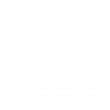
DESCRIPTION
CONSEILS D'UTILISATION
DÉTAILS
COMPOSITION
AVIS (0)
Ce Démaquillant Facile Yeux/Lèvres Take The Day Off
dissout instantanément le maquillage des yeux et des lèvres,
qu’il soit waterproof ou longue durée. N’irrite pas les yeux, ne
pique pas. Testé ophtalmo-logiquement. Convient aux
porteurs de lentilles de contact.