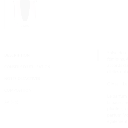
Shiseido e
DESCRIPTION
féminins. 
accords cl
CONSEILS D'UTILISATION
d’elles qui
NOTES OLFACTIVES
Ginza – La
COMPOSITION
Le parfum 
la base cla
AVIS (1)
pivoine, l
parfum. Vo
également 