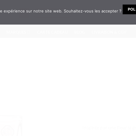
POL
ure expérience sur notre site web. Souhaitez-vous les accepter ?
NOUVEAUTÉS
MARQUES
CARTE CADEAU
BLOG
LIVRAISON & CGV
Inspirée par une fleur si g