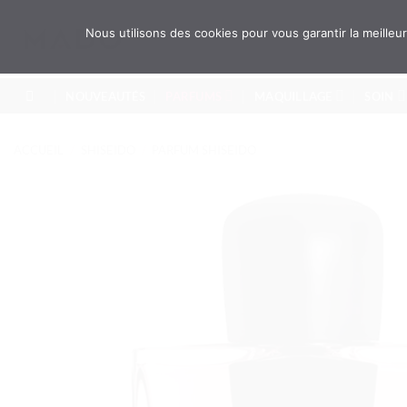
Passer
au
Recherche
Nous utilisons des cookies pour vous garantir la meille
pour :
contenu
NOUVEAUTÉS
PARFUMS
MAQUILLAGE
SOIN
ACCUEIL
/
SHISEIDO
/
PARFUM SHISEIDO