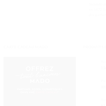
Shiseido e
en 1872. E
des parfum
CARTE CADEAU MADO
PRODUITS 
Ar
11
Pa
10
Ar
97