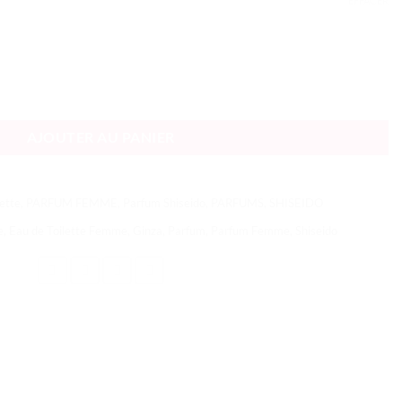
EFFACER
AJOUTER AU PANIER
ette
,
PARFUM FEMME
,
Parfum Shiseido
,
PARFUMS
,
SHISEIDO
e
,
Eau de Toilette Femme
,
Ginza
,
Parfum
,
Parfum Femme
,
Shiseido