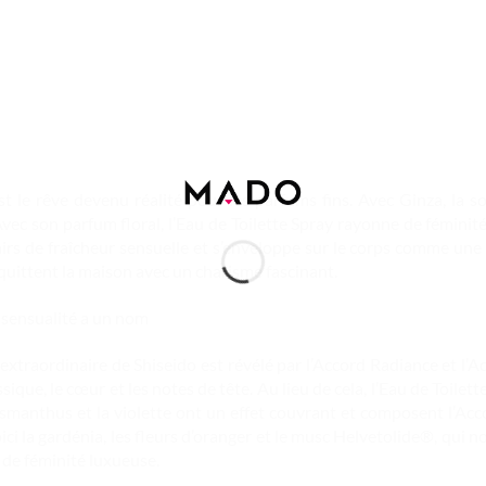
st le rêve devenu réalité pour les parfums fins. Avec Ginza, la 
Avec son parfum floral, l’Eau de Toilette Spray rayonne de féminité
airs de fraîcheur sensuelle et s’enveloppe sur le corps comme u
 quittent la maison avec un charisme fascinant.
 sensualité a un nom
extraordinaire de Shiseido est révélé par l’Accord Radiance et l’A
ssique, le cœur et les notes de tête. Au lieu de cela, l’Eau de Toi
’osmanthus et la violette ont un effet couvrant et composent l’Acc
ici la gardénia, les fleurs d’oranger et le musc Helvetolide®, qu
de féminité luxueuse.