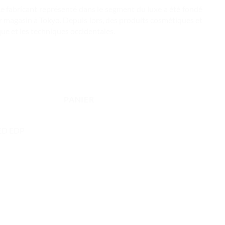
Le fabricant représenté dans le segment du luxe a été fondé
 magasin à Tokyo. Depuis lors, des produits cosmétiques et
ue et les techniques occidentales.
PANIER
ED EDP
Plage
de
prix :
87.00 €
à
113.00 €