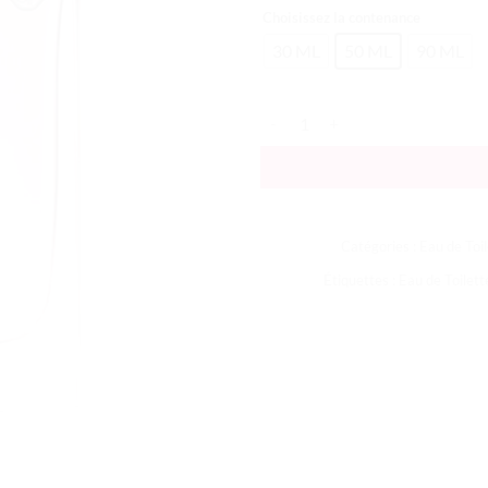
Choisissez la contenance
30 ML
50 ML
90 ML
quantité de Ginza
Catégories :
Eau de Toil
Étiquettes :
Eau de Toilett