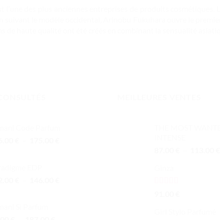
st l’une des plus anciennes entreprises de produits cosmétiques. 
n suivant le modèle occidental, Arinobu Fukuhara ouvre le premier
s de haute qualité ont été créés en combinant la sensualité asiatiq
CONSULTÉS
MEILLEURES VENTES
mani Code Parfum
THE MOST WANT
INTENSE
Plage
6.00
€
–
175.00
€
de
87.00
€
–
113.00
€
prix :
radigme EDP
Ginza
116.00 €
Plage
2.00
€
–
146.00
€
à
de
175.00 €
Note
5.00
91.00
€
prix :
sur 5
mani Sì Parfum
102.00 €
Girl Stylo Parfumé
Plage
.00
€
–
187.00
€