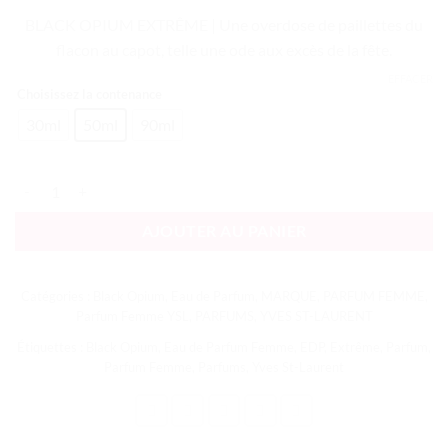
BLACK OPIUM EXTRÊME | Une overdose de paillettes du
flacon au capot, telle une ode aux excès de la fête.
EFFACER
Choisissez la contenance
30ml
50ml
90ml
quantité de Black Opium EDP Extrême
AJOUTER AU PANIER
Catégories :
Black Opium
,
Eau de Parfum
,
MARQUE
,
PARFUM FEMME
,
Parfum Femme YSL
,
PARFUMS
,
YVES ST-LAURENT
Étiquettes :
Black Opium
,
Eau de Parfum Femme
,
EDP
,
Extrême
,
Parfum
,
Parfum Femme
,
Parfums
,
Yves St-Laurent