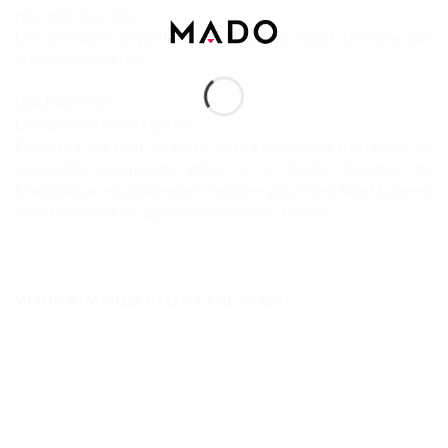
plus noir que noir.
Une overdose de paillettes du flacon au capot, telle une ode
aux excès de la fête.
L’OLFACTION
La signature Black Opium.
L’Accord Café Noir en extra dose s’enveloppe d’un excès de
sensualité gourmande grâce à la Vanille Bourbon de
Madagascar, exclusivement récoltée pour Yves Saint Laurent
dans le cadre d’un approvisionnement durable.
VOUS AIMEREZ PEUT-ÊTRE AUSSI…