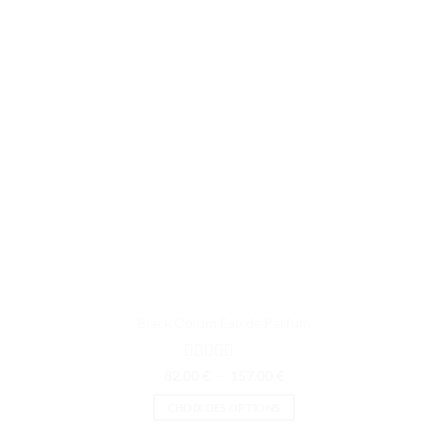
Black Opium Eau de Parfum
Note
4.67
Plage
82.00
€
–
157.00
€
de
sur 5
prix :
CHOIX DES OPTIONS
82.00 €
à
Ce
157.00 €