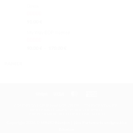
Ginza
Note
5.00
91.00
€
sur 5
My Way EDP Intense
Note
5.00
Plage
90.00
€
–
170.00
€
sur 5
de
prix :
PANIER
90.00 €
à
170.00 €
Stripe
Visa
MasterCard
American
Express
CONDITIONS GÉNÉRALES DE VENTE
CONFIDENTIALITÉ
MENTIONS LÉGALES
POINTS DE VENTE
EXERCER MON DROIT DE RÉTRACTATION
Copyright 2026 ©
MADO Réunion | 1ère Parfumerie en ligne à La
Réunion