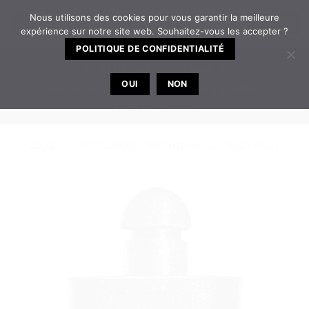
Passer
Nous utilisons des cookies pour vous garantir la meilleure
0
au
expérience sur notre site web. Souhaitez-vous les accepter ?
contenu
POLITIQUE DE CONFIDENTIALITÉ
TELEPHONE
EMAIL
OUI
NON
Bureau ouvert de 8h30 à 12h | 14h à 17h30 du
lundi au vendredi
ACCUEIL
/
YVES ST-LAURENT
/
PARFUM FEMME YSL
/
BLACK OPIUM