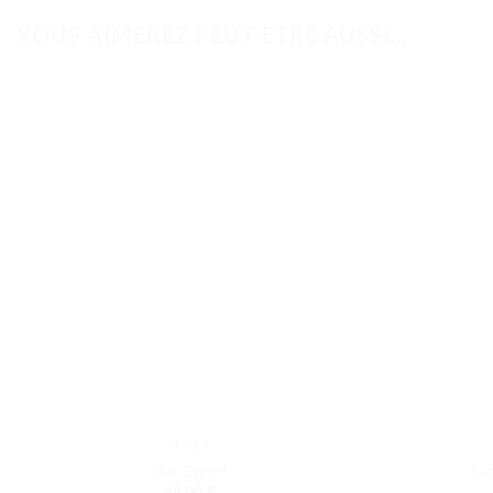
VOUS AIMEREZ PEUT-ÊTRE AUSSI…
SISLEY
Blur Expert
Lad
88.00
€