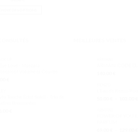
CHOIX DES OPTIONS
Ce
produit
a
plusieurs
CONSULTÉS
MEILLEURES VENTES
variations.
Les
ACK UP
ARMANI
options
Eye Love - Mascara
ARMANI CODE EL
peuvent
terproof Volume et Courbe
140.00
€
être
.00
€
choisies
KENZO
sur
L'Eau de Kenzo P
LEY
la
to Touche Éclat Soleil - Trio de
50.00
€
–
102.00
€
udres Bronzantes
page
du
ARMANI
6.00
€
POWER OF YOU E
produit
PARFUM
69.00
€
–
129.00
€