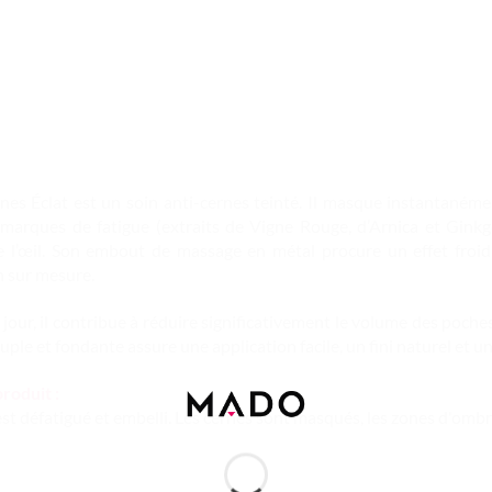
es Éclat est un soin anti-cernes teinté. Il masque instantanéme
marques de fatigue (extraits de Vigne Rouge, d’Arnica et Ginkgo b
e l’œil. Son embout de massage en métal procure un effet froi
n sur mesure.
jour, il contribue à réduire significativement le volume des poches
ple et fondante assure une application facile, un fini naturel et u
roduit :
est défatigué et embelli. Les cernes sont masqués, les zones d'ombr