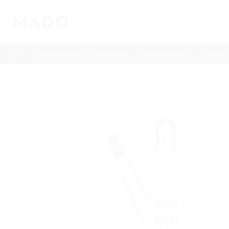
Passer
au
Recherche
pour :
contenu
NOUVEAUTÉS
PARFUMS
MAQUILLAGE
SOIN
ACCUEIL
/
SISLEY
/
MAQUILLAGE SISLEY
/
PHYTO