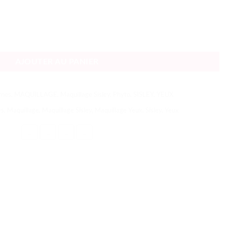
nti-Cernes
AJOUTER AU PANIER
rnes
,
MAQUILLAGE
,
Maquillage Sisley
,
Phyto
,
SISLEY
,
YEUX
es
,
Maquillage
,
Maquillage Sisley
,
Maquillage Yeux
,
Sisley
,
Yeux