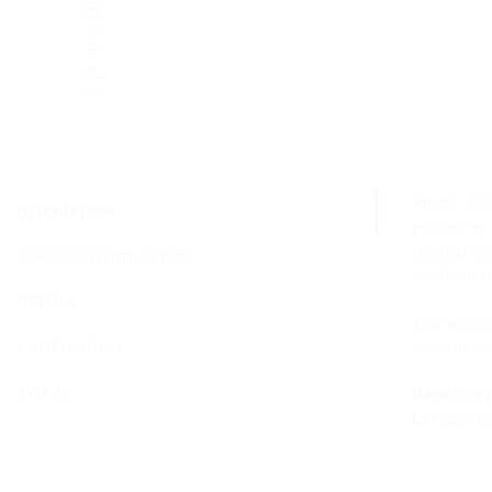
Phyto-Cern
DESCRIPTION
poches et 
contour d
CONSEILS D'UTILISATION
applicatio
DÉTAILS
Jour après 
formule sou
COMPOSITION
Bénéfice p
AVIS (0)
Le regard 