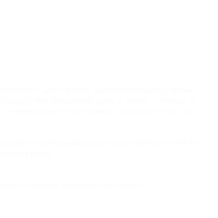
nt cernes et zones d’ombre (pigments ultra-purs), atténue
iloba), lisse visuellement rides et ridules et embellit le
d décongestionnant et son pinceau spécifique permet une
 (Caféine, extrait peptidique de Soja et extrait de Prêle). Sa
ne longue tenue.
es sont atténuées, les poches sont réduites.