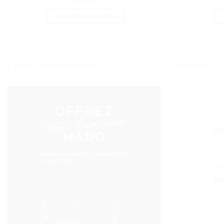
AJOUTER AU PANIER
CARTE CADEAU MADO
PRODUITS 
BL
M'
Wa
26
SIS
Phy
Po
10