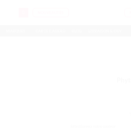
NOUVEAUTÉS
MARQUES
CARTE CADEAU
BLOG
LIVRAISON & CGV
Phyt
Sélectionnez votre couleur