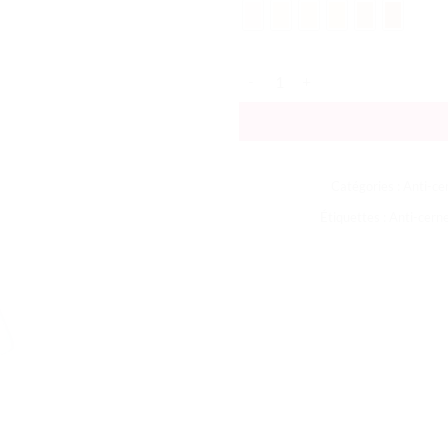
quantité de Phyto-Cernes Éclat A
Catégories :
Anti-ce
Étiquettes :
Anti-cern