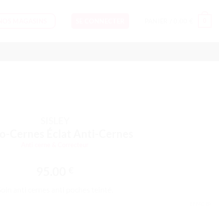
NOS MAGASINS
0
SE CONNECTER
PANIER /
0.00
€
SISLEY
o-Cernes Éclat Anti-Cernes
Anti cerne & Correcteur
95.00
€
Soin anti cernes anti poches teinté.
EFFACER