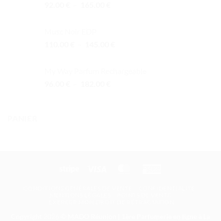
Plage
92.00
€
–
165.00
€
de
prix :
Musc Noir EDP
92.00 €
Plage
110.00
€
–
145.00
€
à
de
165.00 €
prix :
My Way Parfum Rechargeable
110.00 €
Plage
96.00
€
–
182.00
€
à
de
145.00 €
prix :
96.00 €
PANIER
à
182.00 €
Stripe
Visa
MasterCard
American
Express
CONDITIONS GÉNÉRALES DE VENTE
CONFIDENTIALITÉ
MENTIONS LÉGALES
POINTS DE VENTE
EXERCER MON DROIT DE RÉTRACTATION
Copyright 2026 ©
MADO Réunion | 1ère Parfumerie en ligne à La