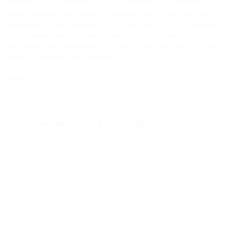
respectant l’épiderme. Les actions purifiantes et
adoucissantes des Résines Tropicales sont renforcées par les
propriétés hydratantes de l’extrait de Guimauve.
Parfaitement nette, la peau « respire », les impuretés et l’excès
de sébum sont éliminés, les pores sont nettoyés. Le teint
retrouve fraîcheur et luminosité.
Sans savon.
VOUS AIMEREZ PEUT-ÊTRE AUSSI…