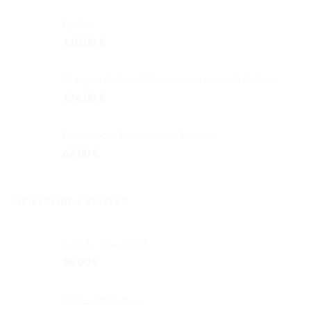
Lyslait
110.00
€
Masque de Nuit Velours aux fleurs de Safran
124.00
€
Lotion Soin Équilibrante Enrichie
67.00
€
MEILLEURES VENTES
L.12.12 Blanc EDT
96.00
€
L'Interdit Parfum