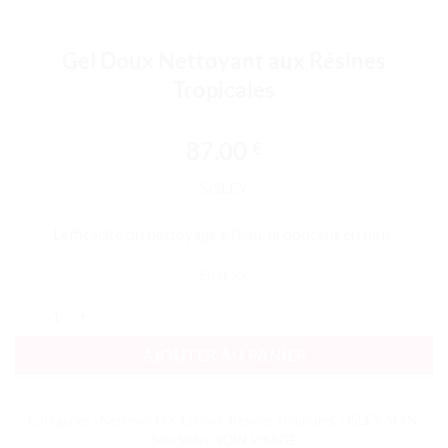
Gel Doux Nettoyant aux Résines
Tropicales
87.00
€
SISLEY
L’efficacité du nettoyage à l’eau, la douceur en plus.
En stock
quantité de Gel Doux Nettoyant aux Résines Tropicales
AJOUTER AU PANIER
Catégories :
Nettoyants & Lotions
,
Résines Tropicales
,
SISLEY
,
SOIN
,
Soin Sisley
,
SOIN VISAGE