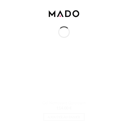
Gel Nettoyant Gommant
114.00
€
AJOUTER AU PANIER