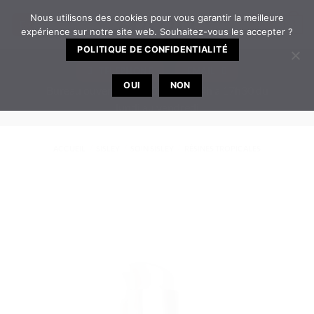
Passer
Nous utilisons des cookies pour vous garantir la meilleure
3
au
expérience sur notre site web. Souhaitez-vous les accepter ?
contenu
POLITIQUE DE CONFIDENTIALITÉ
TELEPHONE
EMAIL
OUI
NON
Bureau ouvert de 8h30 à 12h | 14h à 17h30 du
lundi au vendredi
ACCUEIL
/
SISLEY
/
SOIN SISLEY
/
RÉSINES TROPICALES