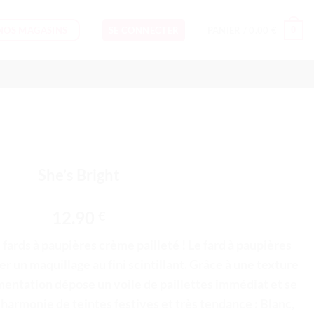
NOS MAGASINS
0
SE CONNECTER
PANIER /
0.00
€
She’s Bright
12.90
€
 fards à paupières crème pailleté ! Le fard à paupières
éer un maquillage au fini scintillant. Grâce à une texture
mentation dépose un voile de paillettes immédiat et se
e harmonie de teintes festives et très tendance : Blanc,