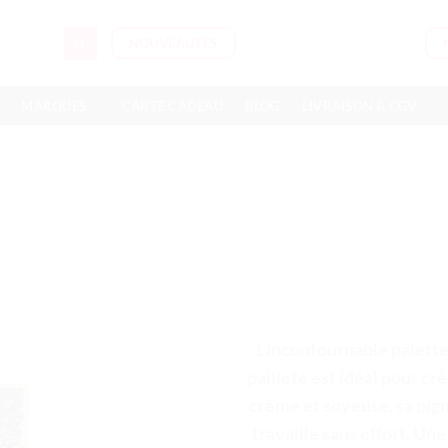
NOUVEAUTÉS
MARQUES
CARTE CADEAU
BLOG
LIVRAISON & CGV
L’incontournable palette
pailleté est idéal pour cr
crème et soyeuse, sa pig
travaille sans effort. Un