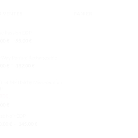
S VENTES
PANIER
se Passion EDP
Plage
.00
€
–
95.00
€
de
prix :
 Way Parfum Rechargeable
66.00 €
Plage
.00
€
–
182.00
€
à
de
95.00 €
prix :
ffret MÉTISS by Miss Réunion
96.00 €
P
à
182.00 €
te
5.00
.00
€
 5
sc Noir EDP
Plage
0.00
€
–
145.00
€
de
prix :