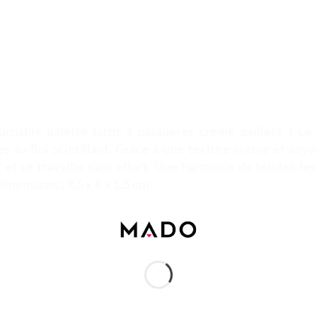
ournable palette fards à paupières crème pailleté ! Le 
e au fini scintillant. Grâce à une texture crème et soy
et se travaille sans effort. Une harmonie de teintes fes
imensions : 7,5 x 8 x 1,5 cm