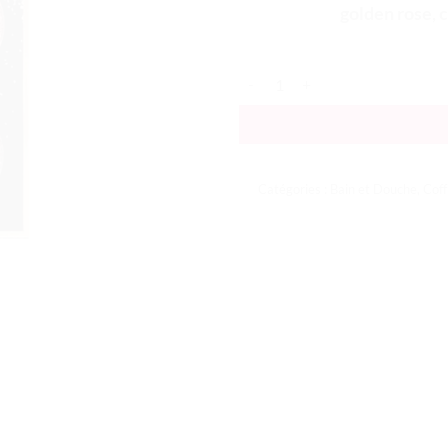
golden rose, c
quantité de She’s Bright
Catégories :
Bain et Douche
,
Coff