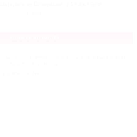
uivre, bronze. Dimensions : 7,5 x 8 x 1,5 cm
En stock
AJOUTER AU PANIER
ret Noël Parisax
,
COFFRETS
,
Coffrets Femme
,
Coffrets Noël Soin
,
NOËL
,
PARISAX
,
SOIN
,
SOIN CORPS
Étiquettes :
Bain
,
Noël
,
Parisax
,
Soin