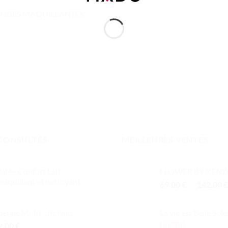
ONGES MAQUILLANTES
CONSULTÉS
MEILLEURES VENTES
atée Confort Lait
FLOWER BY KEN
aquillant et nettoyant
69.00
€
–
142.00
€
ergie Multi-Lift Nuit
La vie est Belle Sole
2.00
€