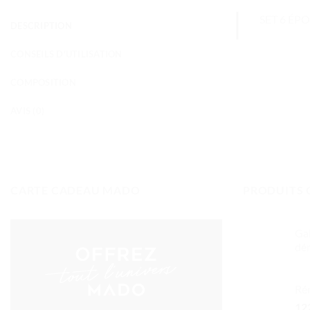
SET 6 ÉP
DESCRIPTION
CONSEILS D'UTILISATION
COMPOSITION
AVIS (0)
CARTE CADEAU MADO
PRODUITS 
Gal
dém
Rén
12