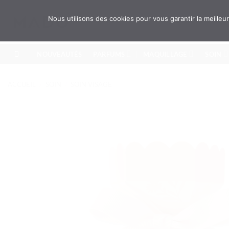
Passer
au
Recherche
Nous utilisons des cookies pour vous garantir la meille
pour :
contenu
NOUVEAUTÉS
PARFUMS
MAQUILLAGE
SOIN
ACCUEIL
/
SOIN
/
SOIN VISAGE