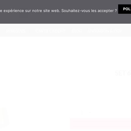
POL
ure expérience sur notre site web. Souhaitez-vous les accepter ?
NOUVEAUTÉS
MARQUES
CARTE CADEAU
BLOG
LIVRAISON & CGV
SET 
quantité de SET 6 ÉPONGES M