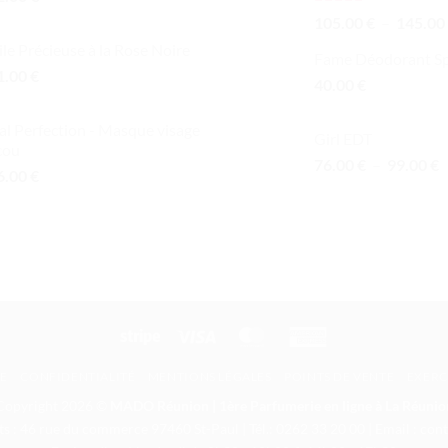
Note
5.00
105.00
€
–
145.00
sur 5
le Précieuse à la Rose Noire
Fame Déodorant S
1.00
€
40.00
€
al Perfection - Masque visage
Girl EDT
cou
P
76.00
€
–
99.00
€
6.00
€
d
p
7
à
9
Stripe
Visa
MasterCard
American
Express
TE
CONFIDENTIALITÉ
MENTIONS LÉGALES
POINTS DE VENTE
EXERC
Copyright 2026 ©
MADO Réunion | 1ère Parfumerie en ligne à La Réunio
ts : 46 rue du commerce 97460 St-Paul | Tél.: 0262 33 20 00 | Email : c