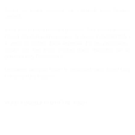
Nectar de fleurs blanches sur patchouli sexy. Charnel,
addictif.
Jouer avec le feu et n’obéir à personne. Sauf à ses fantasmes.
Eblouir, l’air de rien. Et provoquer la chance. Lady MILLION a
le goût du vertige. Belle effrontée. Et des projecteurs…
Golden girl. Des fleurs fraîches (mais) charnelles sur un
patchouli sexy. Désarmant !
Découvrez sans plus tarder le déodorant spray 150ml Lady
Million de Paco Rabanne.
VOUS AIMEREZ PEUT-ÊTRE AUSSI…