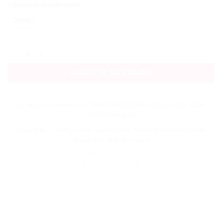
Choisissez la contenance
30ml
quantité de Merci Handy Crème Mains New Wave
AJOUTER AU PANIER
Catégories :
Crème main
,
MERCI HANDY
,
New Wave
,
SOIN
,
SOIN
CORPS
,
Soin mains
Étiquettes :
Crème
,
Crème mains
,
Handy
,
Merci
,
Merci Handy
,
New
Wave
,
Soin
,
Soin des mains