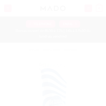
Passer
0
au
contenu
TELEPHONE
EMAIL
Bureau ouvert de 8h30 à 12h | 14h à 17h30 du
lundi au vendredi
ACCUEIL
/
MERCI HANDY
/
NEW WAVE