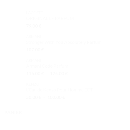
à
32.00 €
LACOSTE
ORIGINAL LE PARFUM
79.00
€
ARMANI
Stronger With You Absolutely Parfum
107.00
€
ARMANI
Armani Code Parfum
Plage
116.00
€
–
175.00
€
de
KENZO
prix :
L'Eau de Kenzo Pour Homme EDT
116.00 €
Plage
50.00
€
–
102.00
€
à
de
175.00 €
prix :
PANIER
50.00 €
à
102.00 €