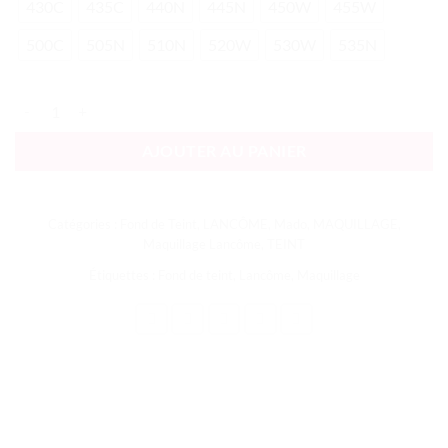
430C
435C
440N
445N
450W
455W
500C
505N
510N
520W
530W
535N
quantité de Lancôme Teint Idôle Ultra Wear 24H Foundation
AJOUTER AU PANIER
Catégories :
Fond de Teint
,
LANCÔME
,
Mado
,
MAQUILLAGE
,
Maquillage Lancôme
,
TEINT
Étiquettes :
Fond de teint
,
Lancôme
,
Maquillage