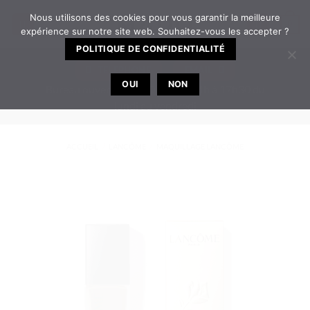
Passer
Nous utilisons des cookies pour vous garantir la meilleure
0
au
expérience sur notre site web. Souhaitez-vous les accepter ?
contenu
POLITIQUE DE CONFIDENTIALITÉ
TELEPHONE
EMAIL
OUI
NON
Bureau ouvert de 8h30 à 12h | 14h à 17h30 du
lundi au vendredi
ACCUEIL
/
LANCÔME
/
MAQUILLAGE LANCÔME