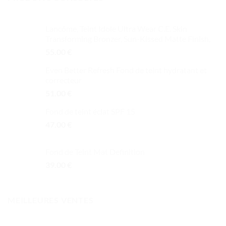
Lancôme, Teint Idole Ultra Wear C.E. Skin
Transforming Bronzer, Sun-Kissed Matte Finish,
55.00
€
Even Better Refresh Fond de teint hydratant et
correcteur
51.00
€
Fond de teint éclat SPF 15
47.00
€
Fond de Teint Mat Definition
39.00
€
MEILLEURES VENTES