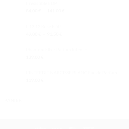
Irrésistible EDP
Plage
84.00
€
–
141.00
€
de
prix :
L 12.12 Rose EDP
84.00 €
Plage
49.00
€
–
91.50
€
à
de
141.00 €
prix :
Phantom Elixir Parfum Intense
49.00 €
139.00
€
à
91.50 €
L'INTERDIT NARCISSE BLANC Eau de Parfum
119.00
€
PANIER
Stripe
Visa
MasterCard
American