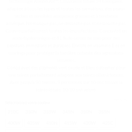
technologie AIRWEAR™. Couvrance totale 24 h inégalée,
adaptée à tous les types et toutes les carnations, des peaux
sèches et sensibles aux peaux grasses et à tendance
acnéique. Ne masque pas, ne dessèche pas et ne bouche pas.
Couvre parfaitement toutes les imperfections. Concentré en
acide hyaluronique et 81 % de sérum de soin pour des
bienfaits immédiats et durables. Enrichi en vitamine E et en
moringa pour protéger la barrière cutanée des agressions
urbaines.
Conçu avec des pigments vert oxyde et bleu outremer pour
une teinte parfaitement adaptée aux teints olive à foncés.
Avec jusqu’à 50 teintes, 9 personnes sur 10 ont trouvé la
teinte idéale. 10/10 ont adoré.
EFFACER
Sélectionnez votre couleur
210C
330N
335W
345N
350N
355N
400W
405W
410N
415W
420W
425C