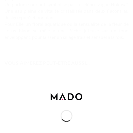
Un parfum souriant symbolisé par la célèbre vague Hokusaï.
Une eau pleine de vitalité cristallisée dans deux flacons au
design épuré et ondulant.
Pour Elle, un floral aquatique où la sensualité de la fleur de
Lotus Blanc se mêle à une Pêche juteuse sur un fond
enveloppant, pour laisser un sillage frais et sensuel à la fois.
VOUS AIMEREZ PEUT-ÊTRE AUSSI…