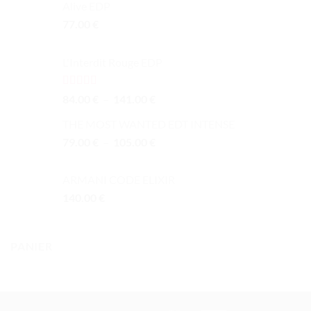
Alive EDP
77.00
€
L'Interdit Rouge EDP
Note
4.00
Plage
84.00
€
–
141.00
€
sur 5
de
THE MOST WANTED EDT INTENSE
prix :
Plage
79.00
€
–
105.00
€
84.00 €
de
à
prix :
141.00 €
ARMANI CODE ELIXIR
79.00 €
140.00
€
à
105.00 €
PANIER