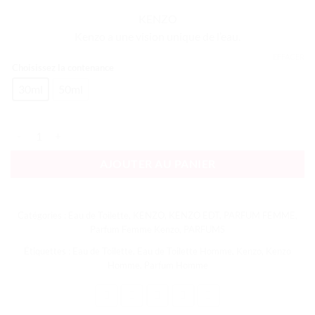
KENZO
Kenzo a une vision unique de l’eau.
EFFACER
Choisissez la contenance
30ml
50ml
quantité de L'Eau de Kenzo Pour Femme EDT
AJOUTER AU PANIER
Catégories :
Eau de Toilette
,
KENZO
,
KENZO EDT
,
PARFUM FEMME
,
Parfum Femme Kenzo
,
PARFUMS
Étiquettes :
Eau de Toilette
,
Eau de Toilette Homme
,
Kenzo
,
Kenzo
Homme
,
Parfum Homme