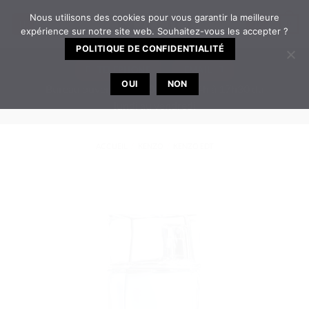
Passer
Nous utilisons des cookies pour vous garantir la meilleure
0
au
expérience sur notre site web. Souhaitez-vous les accepter ?
contenu
POLITIQUE DE CONFIDENTIALITÉ
TELEPHONE
EMAIL
OUI
NON
Bureau ouvert de 8h30 à 12h | 14h à 17h30 du
lundi au vendredi
ACCUEIL
/
KENZO
/
KENZO EDT