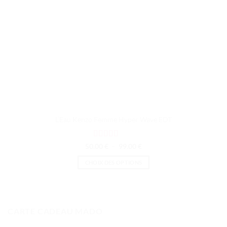
L’Eau Kenzo Femme Hyper Wave EDT
Note
5
sur 5
Plage
50.00
€
–
99.00
€
de
prix :
CHOIX DES OPTIONS
50.00 €
à
Ce
99.00 €
produit
a
plusieurs
CARTE CADEAU MADO
variations.