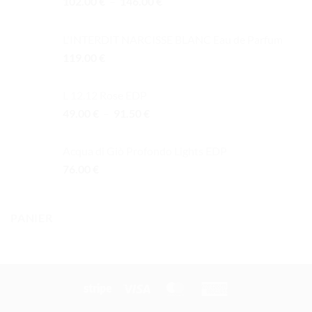
Plage
102.00
€
–
146.00
€
de
prix :
L'INTERDIT NARCISSE BLANC Eau de Parfum
102.00 €
119.00
€
à
146.00 €
L 12.12 Rose EDP
Plage
49.00
€
–
91.50
€
de
prix :
Acqua di Giò Profondo Lights EDP
49.00 €
76.00
€
à
91.50 €
PANIER
Stripe
Visa
MasterCard
American
Express