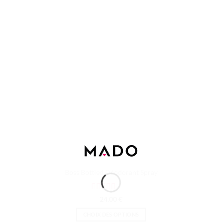
Boss Bottled Déodorant Spray
Note
4.75
24.00
€
sur 5
CHOIX DES OPTIONS