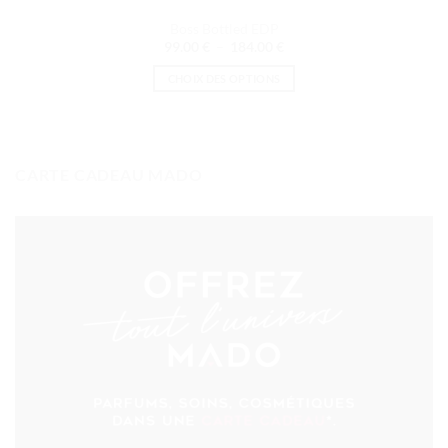
Boss Bottled EDP
Plage
99.00
€
–
184.00
€
de
prix :
CHOIX DES OPTIONS
99.00 €
à
Ce
184.00 €
produit
a
plusieurs
CARTE CADEAU MADO
variations.
Les
options
peuvent
être
choisies
sur
la
page
du
produit