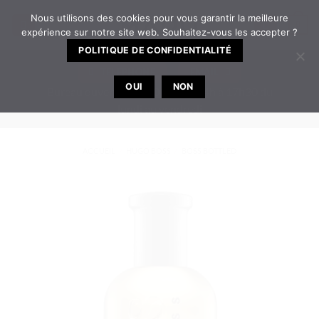
Passer
Nous utilisons des cookies pour vous garantir la meilleure
0
au
expérience sur notre site web. Souhaitez-vous les accepter ?
contenu
POLITIQUE DE CONFIDENTIALITÉ
TELEPHONE
EMAIL
OUI
NON
Bureau ouvert de 8h30 à 12h | 14h à 17h30 du
lundi au vendredi
ACCUEIL
/
HUGO BOSS
/
BOSS BOTTLED