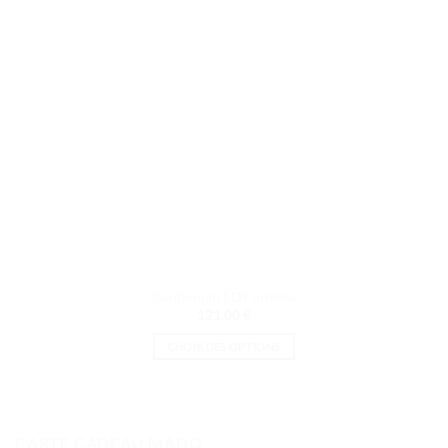
choisies
sur
la
page
du
produit
Gentleman EDT Intense
121.00
€
CHOIX DES OPTIONS
Ce
produit
a
plusieurs
CARTE CADEAU MADO