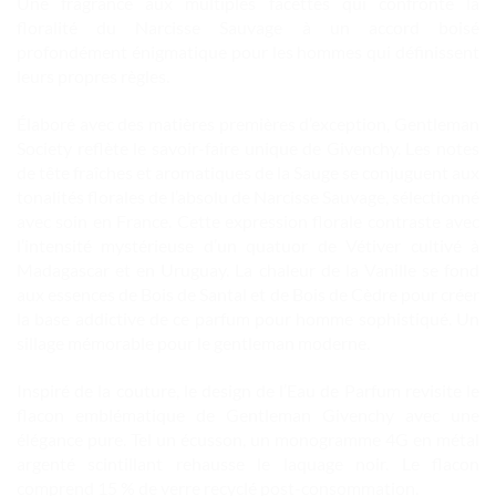
Une fragrance aux multiples facettes qui confronte la
floralité du Narcisse Sauvage à un accord boisé
profondément énigmatique pour les hommes qui définissent
leurs propres règles.
Élaboré avec des matières premières d’exception, Gentleman
Society reflète le savoir-faire unique de Givenchy. Les notes
de tête fraîches et aromatiques de la Sauge se conjuguent aux
tonalités florales de l’absolu de Narcisse Sauvage, sélectionné
avec soin en France. Cette expression florale contraste avec
l’intensité mystérieuse d’un quatuor de Vétiver cultivé à
Madagascar et en Uruguay. La chaleur de la Vanille se fond
aux essences de Bois de Santal et de Bois de Cèdre pour créer
la base addictive de ce parfum pour homme sophistiqué. Un
sillage mémorable pour le gentleman moderne.
Inspiré de la couture, le design de l’Eau de Parfum revisite le
flacon emblématique de Gentleman Givenchy avec une
élégance pure. Tel un écusson, un monogramme 4G en métal
argenté scintillant rehausse le laquage noir. Le flacon
comprend 15 % de verre recyclé post-consommation.