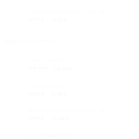
L'Eau Kenzo Homme Hyper Wave EDT
Plage
50.00
€
–
74.00
€
de
prix :
50.00 €
MEILLEURES VENTES
à
74.00 €
I Want Choo Le Parfum
Plage
109.00
€
–
145.00
€
de
prix :
L 12.12 Rose EDP
109.00 €
Plage
49.00
€
–
91.50
€
à
de
145.00 €
prix :
THE MOST WANTED EDP INTENSE
49.00 €
Plage
87.00
€
–
113.00
€
à
de
91.50 €
prix :
Kenzo Homme EDP
87.00 €