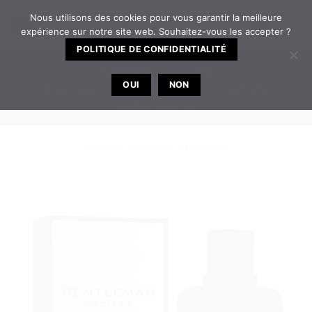
Passer
Nous utilisons des cookies pour vous garantir la meilleure
0
au
expérience sur notre site web. Souhaitez-vous les accepter ?
contenu
POLITIQUE DE CONFIDENTIALITÉ
TELEPHONE
EMAIL
OUI
NON
Bureau ouvert de 8h30 à 12h | 14h à 17h30 du
lundi au vendredi
ACCUEIL
/
GIVENCHY
/
GENTLEMAN