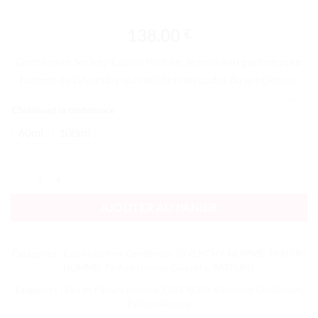
138.00
€
Gentleman Society Eau de Parfum, le nouveau parfum pour
homme de Givenchy qui redéfinit les codes du gentleman.
EFFACER
Choisissez la contenance
60ml
100ml
quantité de Gentleman Society EDP
AJOUTER AU PANIER
Catégories :
Eau de parfum
,
Gentleman
,
GIVENCHY
,
HOMME
,
PARFUM
HOMME
,
Parfum Homme Givenchy
,
PARFUMS
Étiquettes :
Eau de Parfum Homme
,
GIVENCHY
,
Givenchy Gentleman
,
Parfum Homme