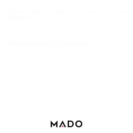
Gentleman Society. Ce n’est pas un lieu mais un état d’esprit.
Rejoignez-nous.
VOUS AIMEREZ PEUT-ÊTRE AUSSI…