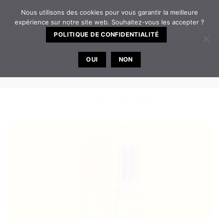
Passer
Nous utilisons des cookies pour vous garantir la meilleure
0
au
expérience sur notre site web. Souhaitez-vous les accepter ?
contenu
POLITIQUE DE CONFIDENTIALITÉ
TELEPHONE
EMAIL
OUI
NON
Bureau ouvert de 8h30 à 12h | 14h à 17h30 du
lundi au vendredi
ACCUEIL
/
P.O.P
/
PARFUM P.O.P