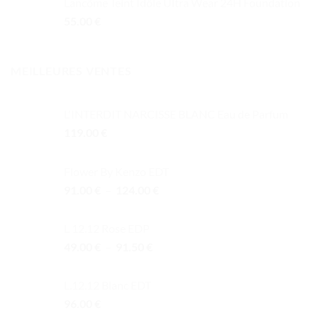
Lancôme Teint Idôle Ultra Wear 24H Foundation
55.00
€
MEILLEURES VENTES
L'INTERDIT NARCISSE BLANC Eau de Parfum
119.00
€
Flower By Kenzo EDT
Plage
91.00
€
–
124.00
€
de
prix :
L 12.12 Rose EDP
91.00 €
Plage
49.00
€
–
91.50
€
à
de
124.00 €
prix :
L.12.12 Blanc EDT
49.00 €
96.00
€
à