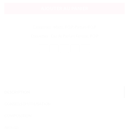
AJOUTER AU PANIER
Catégories :
Mado
,
P.O.P
,
Parfum P.O.P
Étiquettes :
Eau de Parfum Femme
,
P.O.P
DESCRIPTION
CONSEILS D'UTILISATION
COMPOSITION
AVIS (0)