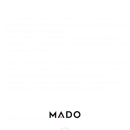
Yang Addiction, c’est le parfum qui vous apporte cette
énergie vibrante et intense, comme un rayon de soleil qui
réchauffe tout sur son passage.
Il vous donne cette sensation d’être à la fois audacieuse et
captivante, avec une fraîcheur fruitée qui évolue vers une
sensualité envoûtante.
Chaque vaporisation vous plonge dans un tourbillon
d’énergie et de séduction, comme si vous étiez prête à
conquérir le monde avec votre charme magnétique.
Un parfum pour celles et ceux qui aiment se faire remarquer,
sans effort, avec style et une bonne dose de mystère.
CARTE CADEAU MADO