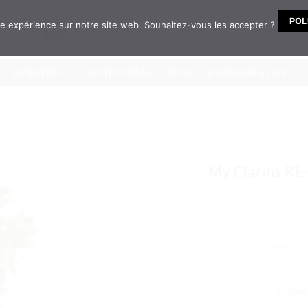
POL
ure expérience sur notre site web. Souhaitez-vous les accepter ?
NOUVEAUTÉS
MARQUES
CARTE CADEAU
BLOG
LIVRAISON & CGV
My Clarins R
Son acti
C
Ce produ