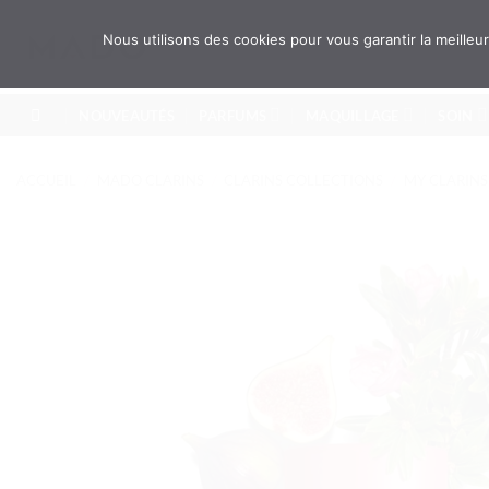
Passer
au
Recherche
Nous utilisons des cookies pour vous garantir la meille
pour :
contenu
NOUVEAUTÉS
PARFUMS
MAQUILLAGE
SOIN
ACCUEIL
/
MADO CLARINS
/
CLARINS COLLECTIONS
/
MY CLARINS