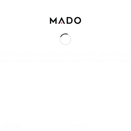
 embellit la peau pour toute la journée. Le teint affiche une coul
gée des agressions quotidiennes, la peau est énergisée et éclatante, 
S VENTES
PANIER