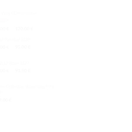
 Way EDP Intense
te
5.00
Plage
.00
€
–
170.00
€
 5
de
se Passion EDP
prix :
Plage
.00
€
–
95.00
€
90.00 €
de
à
prix :
170.00 €
12.12 Rose EDP
66.00 €
Plage
.00
€
–
91.50
€
à
de
95.00 €
prix :
me Collector Blooming Pink
49.00 €
P
à
9.00
€
91.50 €