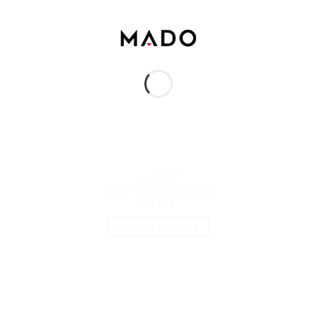
CLARINS
Lotion Tonique Apaisante
23.90
€
AJOUTER AU PANIER