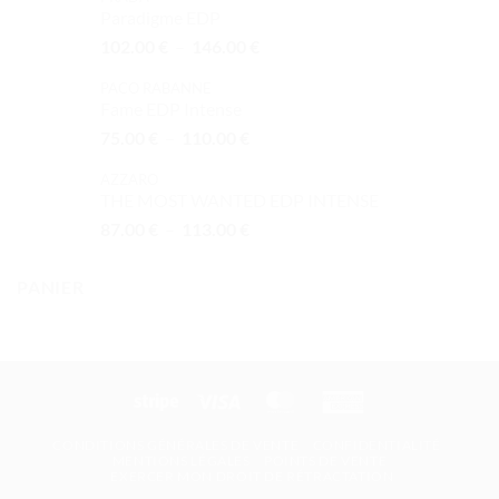
prix :
Paradigme EDP
66.00 €
Plage
102.00
€
–
146.00
€
à
de
95.00 €
PACO RABANNE
prix :
Fame EDP Intense
102.00 €
Plage
75.00
€
–
110.00
€
à
de
146.00 €
AZZARO
prix :
THE MOST WANTED EDP INTENSE
75.00 €
Plage
87.00
€
–
113.00
€
à
de
110.00 €
prix :
PANIER
87.00 €
à
113.00 €
Stripe
Visa
MasterCard
American
Express
CONDITIONS GÉNÉRALES DE VENTE
CONFIDENTIALITÉ
MENTIONS LÉGALES
POINTS DE VENTE
EXERCER MON DROIT DE RÉTRACTATION