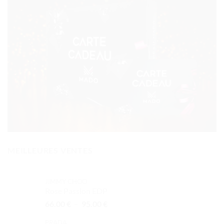
MEILLEURES VENTES
JIMMY CHOO
Rose Passion EDP
Plage
66.00
€
–
95.00
€
de
PRADA