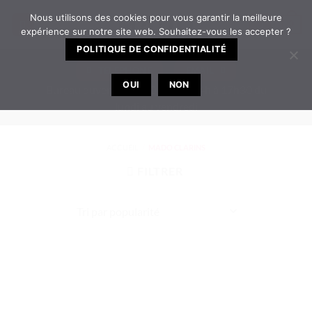
Passer
Nous utilisons des cookies pour vous garantir la meilleure
0
au
expérience sur notre site web. Souhaitez-vous les accepter ?
contenu
POLITIQUE DE CONFIDENTIALITÉ
TELEPHONE
EMAIL
OUI
NON
Bureau ouvert de 8h30 à 12h | 14h à 17h30 du
lundi au vendredi
ACCUEIL
/
MADO CLARINS
FILTRER