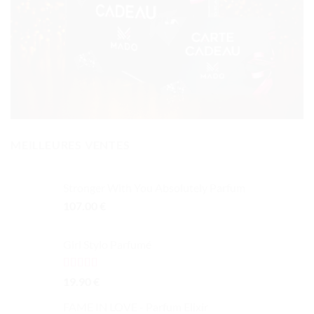
MEILLEURES VENTES
Stronger With You Absolutely Parfum
107.00
€
Girl Stylo Parfumé
Note
5.00
19.90
€
sur 5
FAME IN LOVE - Parfum Elixir