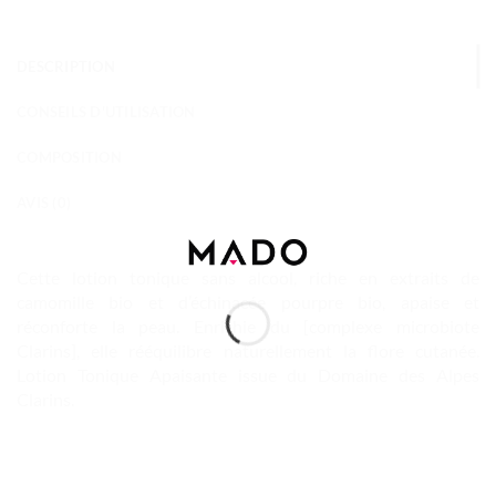
DESCRIPTION
CONSEILS D'UTILISATION
COMPOSITION
AVIS (0)
Cette lotion tonique sans alcool, riche en extraits de
camomille bio et d’échinacée pourpre bio, apaise et
réconforte la peau. Enrichie du [complexe microbiote
Clarins], elle rééquilibre naturellement la flore cutanée.
Lotion Tonique Apaisante issue du Domaine des Alpes
Clarins.