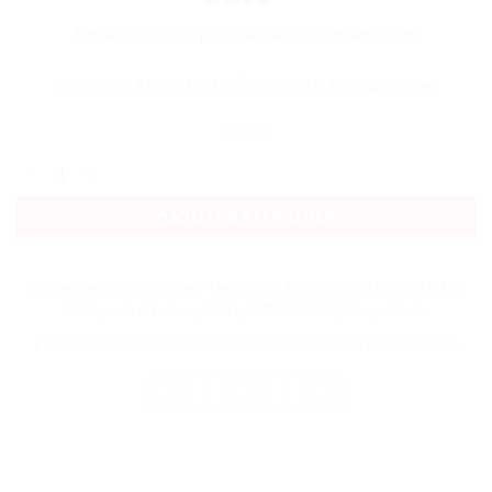
Appliquer le soir pour parfaire le démaquillage.
Clarins + : Aux extraits d’aloe vera & fleur de safran
En stock
quantité de Lotion Tonique Apaisante
AJOUTER AU PANIER
Catégories :
Clarins visage - Nettoyants & Lotions
,
MADO CLARINS
,
Nettoyants & Lotions
,
SOIN
,
SOIN VISAGE
,
Visage Clarins
Étiquettes :
Clarins
,
Clarins Visage
,
Lotion
,
Soin
,
Soin Visage
,
Visage