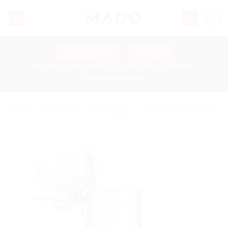
Passer
0
au
contenu
TELEPHONE
EMAIL
Bureau ouvert de 8h30 à 12h | 14h à 17h30 du
lundi au vendredi
ACCUEIL
/
MADO CLARINS
/
VISAGE CLARINS
/
CLARINS VISAGE - NETTOYANTS
& LOTIONS