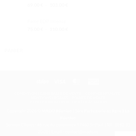
Plage
69.00
€
–
103.00
€
de
prix :
Fame EDP Intense
69.00 €
Plage
75.00
€
–
110.00
€
à
de
103.00 €
prix :
75.00 €
PANIER
à
110.00 €
Stripe
Visa
MasterCard
American
Express
CONDITIONS GÉNÉRALES DE VENTE
CONFIDENTIALITÉ
MENTIONS LÉGALES
POINTS DE VENTE
EXERCER MON DROIT DE RÉTRACTATION
Copyright 2026 ©
MADO Réunion | 1ère Parfumerie en ligne à La
Réunion
Service Clients : 46 rue du commerce 97460 St-Paul | Tél.: 0262 33
20 00 | Email : contact@mado.re