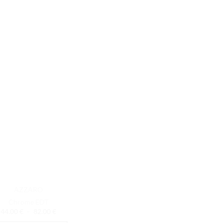
AZZARO
Chrome EDT
Plage
44.00
€
–
82.00
€
de