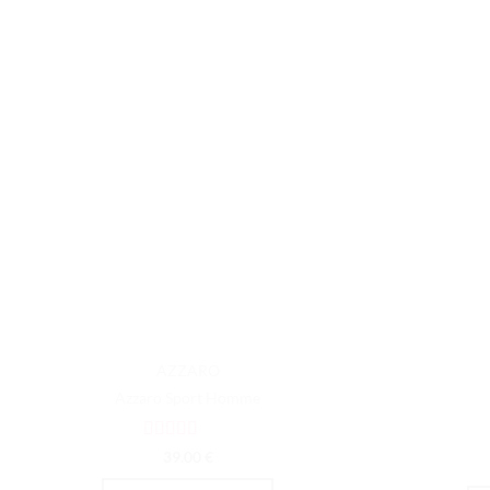
AZZARO
Azzaro Sport Homme
Note
5
sur 5
39.00
€