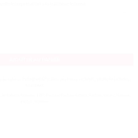
elle interprétation à la fraîcheur intense.
77.00 €
à
EFFACER
99.00 €
AJOUTER AU PANIER
 de toilette
,
ÉVÈNEMENTS
,
Fête des Pères
,
HOMME
,
PARFUM HOMME
,
PARFUMS
 de Toilette Homme
,
EDT
,
Parfum
,
Parfum Azzaro
,
Parfum Azzaro Homme
,
Parfum Homme