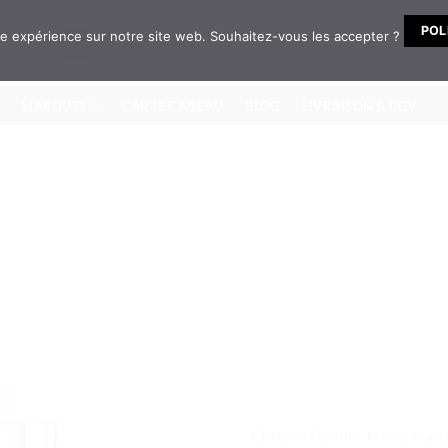
POL
ure expérience sur notre site web. Souhaitez-vous les accepter ?
NOUVEAUTÉS
N
MARQUES
CARTE CADEAU
BLOG
LIVRAISON & CGV
Chrome Parfum, le nouveau pa