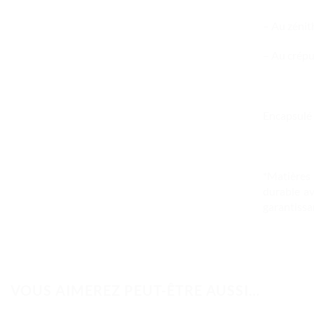
– Au zénith
– Au crépu
Encapsulé 
*Matières
durable av
garantissa
VOUS AIMEREZ PEUT-ÊTRE AUSSI…