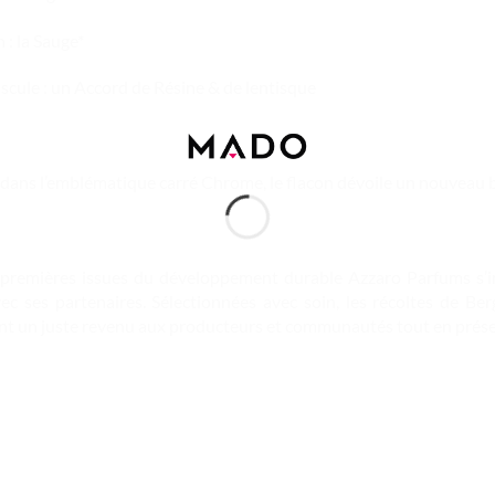
 : la Sauge*
scule : un Accord de Résine & de lentisque
dans l’emblématique carré Chrome, le flacon dévoile un nouveau bleu
 premières issues du développement durable Azzaro Parfums s’
ec ses partenaires. Sélectionnées avec soin, les récoltes de Be
nt un juste revenu aux producteurs et communautés tout en prés