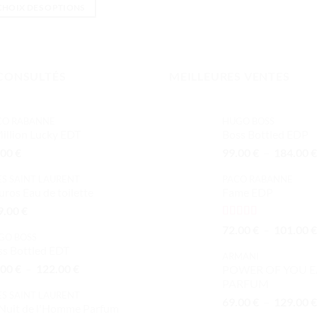
prix :
CHOIX DES OPTIONS
44.00 €
à
Ce
82.00 €
produit
a
plusieurs
CONSULTÉS
MEILLEURES VENTES
variations.
Les
CO RABANNE
HUGO BOSS
options
illion Lucky EDT
Boss Bottled EDP
peuvent
.00
€
99.00
€
–
184.00
€
être
choisies
ES SAINT LAURENT
PACO RABANNE
sur
ros Eau de toilette
Fame EDP
la
9.00
€
page
Note
5.00
72.00
€
–
101.00
€
du
GO BOSS
sur 5
ss Bottled EDT
produit
ARMANI
Plage
.00
€
–
122.00
€
POWER OF YOU E
de
PARFUM
ES SAINT LAURENT
prix :
69.00
€
–
129.00
€
 Nuit de l'Homme Parfum
53.00 €