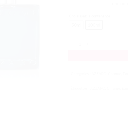
une nouv
Choisissez la contenance
50ml
100ml
quantité de Chrome Parfum
Catégories :
AZZARO
,
Chrome
,
Eau
Étiquettes :
AZZARO
,
Chrome
,
Eau