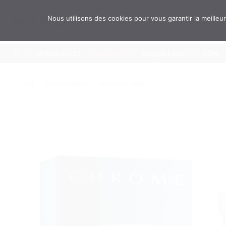
Passer
au
Recherche
Nous utilisons des cookies pour vous garantir la meille
pour :
contenu
NOUVEAUTÉS
PARFUMS
MAQUILLAGE
SOIN
ACCUEIL
/
ÉVÈNEMENTS
/
FÊTE DES PÈRES