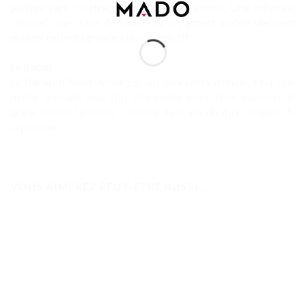
parfum vers l’abstraction du premier amour. Une inflexion
caramel, une trace de vanille et un accent ambré viennent
enlacer cette fragrance à l’élan addictif.
Le flacon :
Le flacon d’Amor Amor est un concentré d’envie, c’est une
petite grenade que l’on dégoupille pour faire exploser le
grand amour. Le rouge : couleur de la vie, du flux sanguin, de
la passion.
VOUS AIMEREZ PEUT-ÊTRE AUSSI…