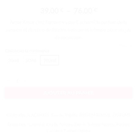
Noté
7
4.86
Plage
39.00
–
76.00
€
€
sur 5 basé
sur
de
notations
Amor Amor c’est l’amour vu par Cacharel, le parfum de la
prix :
client
passion et du coup de foudre, sensuel et intense, pour un jeu
39.00 €
de séduction.
à
76.00 €
EFFACER
Choisissez la contenance
30ml
50ml
100ml
quantité de Amor Amor EDT
AJOUTER AU PANIER
Catégories :
CACHAREL
,
Eau de Toilette
,
PARFUM FEMME
,
PARFUMS
Étiquettes :
Cacharel
,
Eau de Toilette
,
Eau de Toilette Femme
,
Parfum
Cacharel
,
Parfum Femme