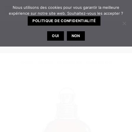
Passer
Nous utilisons des cookies pour vous garantir la meilleure
0
au
expérience sur notre site web. Souhaitez-vous les accepter ?
contenu
POLITIQUE DE CONFIDENTIALITÉ
TELEPHONE
EMAIL
OUI
NON
Bureau ouvert de 8h30 à 12h | 14h à 17h30 du
lundi au vendredi
ACCUEIL
/
PARFUMS
/
PARFUM FEMME
/
EAU DE TOILETTE