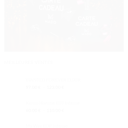
MEILLEURES VENTES
WANTED FOREVER ELIXIR
Plage
97.00
€
–
123.00
€
de
prix :
Kenzo Homme EDT Intense
97.00 €
Plage
60.00
€
–
110.00
€
à
de
123.00 €
prix :
My Way EDP Intense
60.00 €