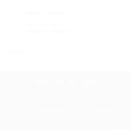
à
110.00 €
Note
5.00
Plage
90.00
€
–
170.00
€
sur 5
de
Paradigme EDP
prix :
Plage
102.00
€
–
146.00
90.00 €
€
de
à
prix :
170.00 €
102.00 €
PANIER
à
146.00 €
Stripe
Visa
MasterCard
American
Express
CONDITIONS GÉNÉRALES DE VENTE
CONFIDENTIALITÉ
MENTIONS LÉGALES
POINTS DE VENTE
EXERCER MON DROIT DE RÉTRACTATION
Copyright 2026 ©
MADO Réunion | 1ère Parfumerie en ligne à La
Réunion
Service Clients : 46 rue du commerce 97460 St-Paul | Tél.: 0262 33
20 00 | Email : contact@mado.re