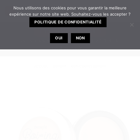
Passer
Nous utilisons des cookies pour vous garantir la meilleure
0
au
expérience sur notre site web. Souhaitez-vous les accepter ?
contenu
POLITIQUE DE CONFIDENTIALITÉ
TELEPHONE
EMAIL
OUI
NON
Bureau ouvert de 8h30 à 12h | 14h à 17h30 du
lundi au vendredi
ACCUEIL
/
BENEFIT
/
ANTI-CERNES BENEFIT