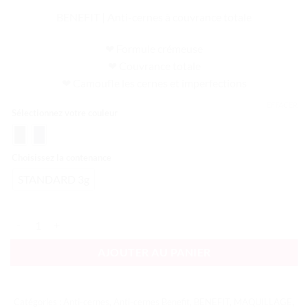
BENEFIT | Anti-cernes à couvrance totale
❤ Formule crémeuse
❤ Couvrance totale
❤ Camoufle les cernes et imperfections
EFFACER
Sélectionnez votre couleur
Choisissez la contenance
STANDARD 3g
quantité de Boi-ing Industrial Strength Anti-cernes
AJOUTER AU PANIER
Catégories :
Anti-cernes
,
Anti-cernes Benefit
,
BENEFIT
,
MAQUILLAGE
,