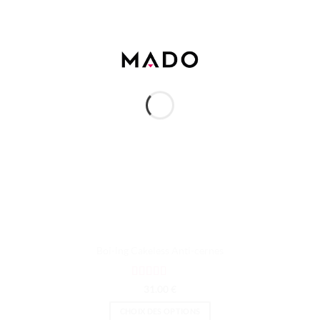
Boi-ing Cakeless Anti-cernes
Note
4
31.00
€
sur 5
CHOIX DES OPTIONS