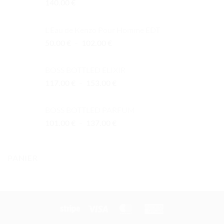
140.00
€
L'Eau de Kenzo Pour Homme EDT
Plage
50.00
€
–
102.00
€
de
prix :
BOSS BOTTLED ELIXIR
50.00 €
Plage
117.00
€
–
153.00
€
à
de
102.00 €
prix :
BOSS BOTTLED PARFUM
117.00 €
Plage
101.00
€
–
137.00
€
à
de
153.00 €
prix :
101.00 €
PANIER
à
137.00 €
Stripe
Visa
MasterCard
American
Express