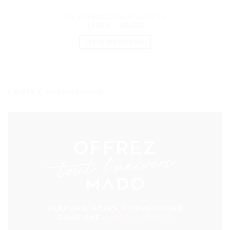
The POREfessional: Face Primer
Plage
19.00
€
–
65.00
€
de
prix :
CHOIX DES OPTIONS
19.00 €
à
Ce
65.00 €
produit
a
plusieurs
CARTE CADEAU MADO
variations.
Les
options
peuvent
être
choisies
sur
la
page
du
produit