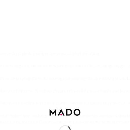
sence du style Armani, entre sensualité et émotion.
on hommage à la féminité moderne, un irrésistible mélange de grâce,
arfum de la féminité et du courage, le courage de dire Si, Si à la vi
tueux et intense, SI est un chypre réinventé qui s’attarde sur la pe
olfactive se décline en trois accords : nectar de cassis, chypre mod
ré et sobre, son assise propulse avec élégance ses contours fusel
 base du capot et du flacon scellent le pouvoir d’une féminité maîtr