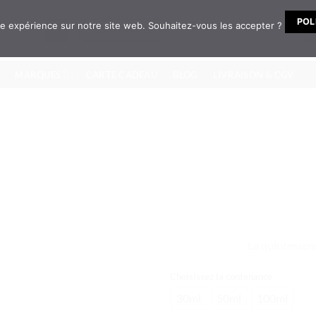
POL
ure expérience sur notre site web. Souhaitez-vous les accepter ?
NOUVEAUTÉS
MARQUES
CARTE CADEAU
BLOG
LIVRAISON & CGV
La quintessenc
Choisissez la contenance
30ml
50ml
100ml