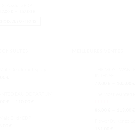
Sì Passione EDP
Plage
82.00
€
–
157.00
€
de
prix :
CHOIX DES OPTIONS
82.00 €
à
Ce
157.00 €
produit
a
plusieurs
CONSULTÉS
MEILLEURES VENTES
variations.
Les
 Male Déodorant Spray
THE MOST WANTE
options
INTENSE
.00
€
peuvent
79.00
€
–
105.00
€
être
choisies
NTED EAU DE PARFUM
The Most Wanted 
sur
Plage
.00
€
–
110.00
€
la
de
Note
4.00
86.00
€
–
113.00
€
page
prix :
sur 5
Male Elixir EDP
du
84.00 €
Flower By Kenzo L
3.00
€
produit
à
151.00
€
110.00 €