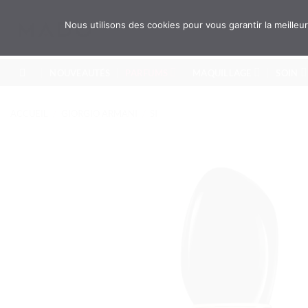
Passer
au
Recherche
Nous utilisons des cookies pour vous garantir la meille
pour :
contenu
NOUVEAUTÉS
PARFUMS
MAQUILLAGE
SOIN
ACCUEIL
/
GIORGIO ARMANI
/
SI