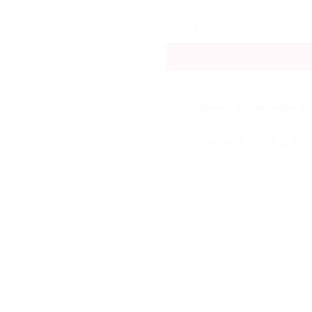
quantité de Sì EDP
Catégories :
Eau de Parfum
,
GI
Étiquettes :
Armani
,
Eau de P