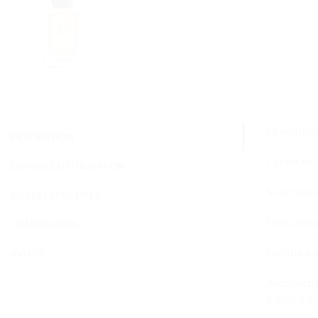
La quintes
DESCRIPTION
« SI est m
CONSEILS D'UTILISATION
SI est le p
NOTES OLFACTIVES
Chic, volup
COMPOSITION
L’écriture 
AVIS (0)
Architectu
placés à la