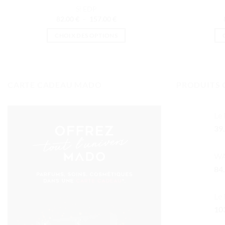
Sì EDP
Plage
82.00
€
–
157.00
€
de
prix :
CHOIX DES OPTIONS
82.00 €
à
Ce
157.00 €
produit
a
plusieurs
CARTE CADEAU MADO
PRODUITS 
variations.
Les
Le
options
39
peuvent
être
choisies
WA
sur
84
la
page
Le 
du
10
produit