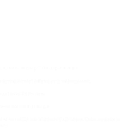
 de force, et d’esprit d’indépendance ».
e. La femme Armani l’affirme avec enthousiasme.
au et envoute les sens.
erne et bois blond musqué.
és et son capot aux multiples inspirations. Deux anneaux or
isée.