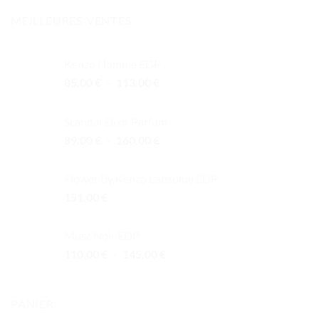
MEILLEURES VENTES
Kenzo Homme EDP
Plage
85.00
€
–
113.00
€
de
prix :
Scandal Elixir Parfum
85.00 €
Plage
89.00
€
–
160.00
€
à
de
113.00 €
prix :
Flower By Kenzo L'absolue EDP
89.00 €
151.00
€
à
160.00 €
Musc Noir EDP
Plage
110.00
€
–
145.00
€
de
prix :
110.00 €
PANIER
à