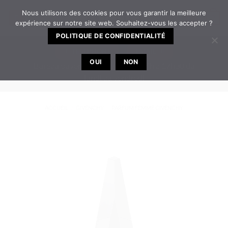
Passer
Nous utilisons des cookies pour vous garantir la meilleure
0
au
expérience sur notre site web. Souhaitez-vous les accepter ?
contenu
POLITIQUE DE CONFIDENTIALITÉ
TELEPHONE
EMAIL
OUI
NON
Bureau ouvert de 8h30 à 12h | 14h à 17h30 du
lundi au vendredi
ACCUEIL
/
GIVENCHY
/
PARFUM FEMME GIVENCHY