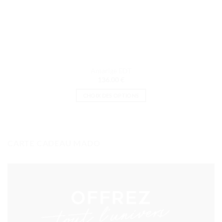
Amarige EDT
136.00
€
CHOIX DES OPTIONS
Ce
produit
a
plusieurs
CARTE CADEAU MADO
variations.
Les
options
peuvent
être
choisies
sur
la