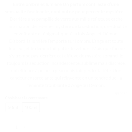
Entre ombre et lumière Un parfum contrasté d’une
prix :
sensualité fascinante, dont nul ne peut percer le mystère…
83.00 €
Derrière une pampille de verre aux mille reflets, se cache
à
l’incarnation de l’éternel mystère de la séduction, une dualité
155.00 €
envoûtante et énigmatique, à la fois Ange et Démon.
D’abord, la lumière l’emporte sur l’ombre. L’ange est toute
douceur, et le démon fait patte de velours. Mais que l’on ne
s’y trompe pas, derrière cet effluve de mystère sommeille
toujours la séduction incandescente, sublime mais discrète,
qui effleure à peine la peau mais fait perdre la tête. Une
candeur ensorcelante qui réinvente en un tendre duel la
féminité troublante d’Ange ou Démon.
EFFACER
Choisissez la contenance
50ml
100ml
quantité de ANGE OU DEMON Eau de Parfum Vaporisateur