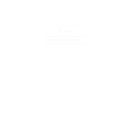
Signature EDP
52.00
€
CHOIX DES OPTIONS
Ce
produit
a
plusieurs
variations.
Les
options
peuvent
être
choisies
sur
la
page
du