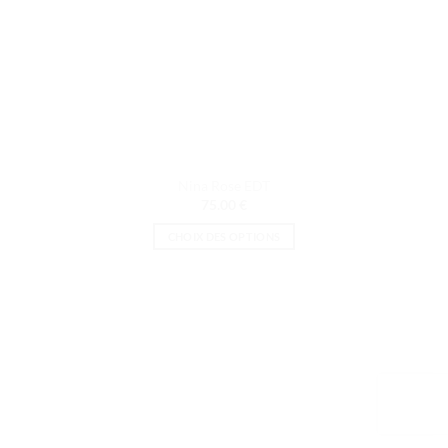
produit
Nina Rose EDT
75.00
€
CHOIX DES OPTIONS
Ce
produit
a
plusieurs
variations.
Les
options
peuvent
être
choisies