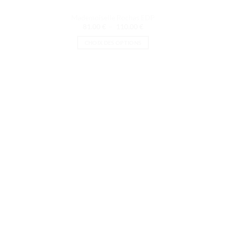
Mademoiselle Rochas EDP
Plage
81.00
€
–
110.00
€
de
prix :
CHOIX DES OPTIONS
81.00 €
à
Ce
110.00 €
produit
a
plusieurs
variations.
Les
options
peuvent
être
choisies
sur
la
page
du
produit