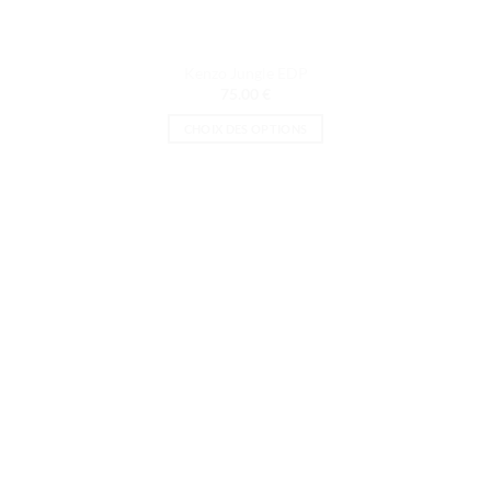
Kenzo Jungle EDP
75.00
€
CHOIX DES OPTIONS
Ce
produit
a
plusieurs
variations.
Les
options
peuvent
être
choisies
sur
la
page
du
produit