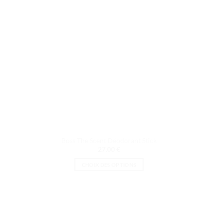
choisies
sur
la
page
du
produit
Boss The Scent Déodorant Stick
27.00
€
CHOIX DES OPTIONS
Ce
produit
a
plusieurs
variations.