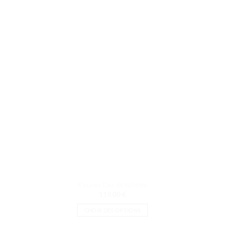
Les
options
peuvent
être
choisies
sur
la
page
du
produit
Kouros Eau de toilette
119.00
€
CHOIX DES OPTIONS
Ce