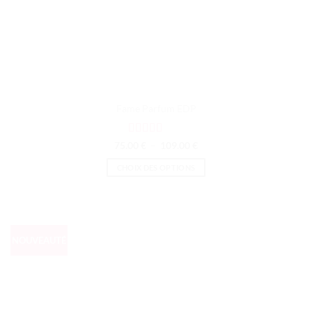
Fame Parfum EDP
Note
4
Plage
75.00
€
–
109.00
€
de
sur 5
prix :
CHOIX DES OPTIONS
75.00 €
à
Ce
109.00 €
produit
a
plusieurs
NOUVEAUTÉ
variations.
Les
options
peuvent
être