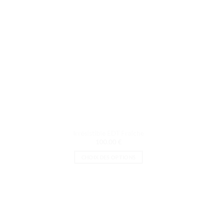
sur
la
page
du
produit
Irrésistible EDT Fraîche
100.00
€
CHOIX DES OPTIONS
Ce
produit
a
plusieurs
variations.