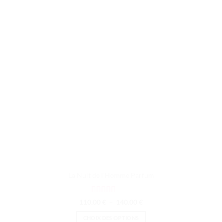
La Nuit de l’Homme Parfum
Note
5
sur 5
Plage
110.00
€
–
140.00
€
de
prix :
CHOIX DES OPTIONS
110.00 €