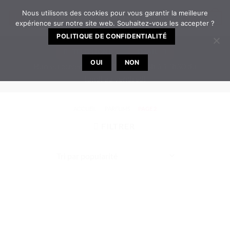
Passer
Nous utilisons des cookies pour vous garantir la meilleure
0
au
expérience sur notre site web. Souhaitez-vous les accepter ?
contenu
POLITIQUE DE CONFIDENTIALITÉ
TELEPHONE
EMAIL
OUI
NON
Bureau ouvert de 8h30 à 12h | 14h à 17h30 du
lundi au vendredi
ACCUEIL
/
PARFUMS
/
PAGE 2
FILTRER