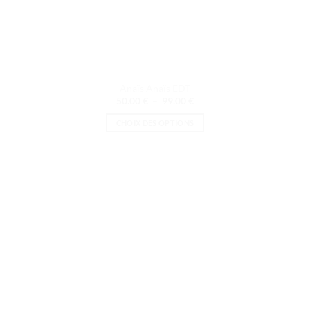
Anaïs Anaïs EDT
Plage
50.00
€
–
99.00
€
de
prix :
CHOIX DES OPTIONS
50.00 €
à
Ce
99.00 €
produit
a
plusieurs
variations.
Les
options
peuvent
être
choisies
sur
la