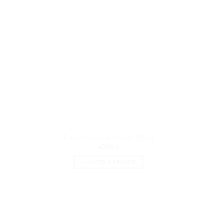
choisies
sur
la
page
du
produit
Fame Déodorant Spray 150ml
40.00
€
AJOUTER AU PANIER