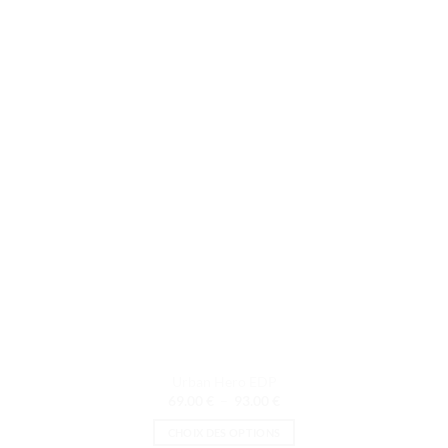
Les
options
peuvent
être
choisies
sur
la
page
du
produit
Urban Hero EDP
Plage
69.00
€
–
93.00
€
de
prix :
CHOIX DES OPTIONS
69.00 €