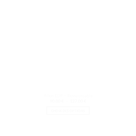
être
choisies
sur
la
page
du
produit
Alien EDP – Ressourçable
Plage
90.00
€
–
127.00
€
de
prix :
CHOIX DES OPTIONS
90.00 €
à
Ce
127.00 €
produit
a