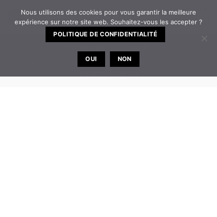
Passer
Nous utilisons des cookies pour vous garantir la meilleure
0
au
expérience sur notre site web. Souhaitez-vous les accepter ?
contenu
POLITIQUE DE CONFIDENTIALITÉ
TELEPHONE
EMAIL
OUI
NON
Bureau ouvert de 8h30 à 12h | 14h à 17h30 du
lundi au vendredi