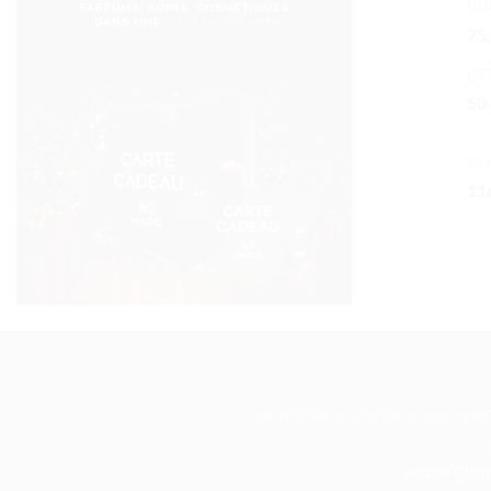
No
75
sur
L'
50
Ar
11
CONDITIONS GÉNÉRALES DE VEN
Service Clien