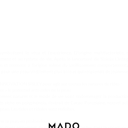
symbolisent le vécu et l’expérience. D’origine multifactorielle, 
ement et au rythme de vie. Après le lancement de Sisleÿa L’Intég
on et remonte à l’origine même du vieillissement comportementa
 pour une peau visiblement plus lisse et qui resplendit de jeunesse
OVATION SISLEY pour agir sur toutes les natures de rides :
er » le potentiel anti-rides de la peau
ssement naturel et le mode de vie vont endommager la production
ès riche en polyphénols, l’extrait de Cacao Porcelaine, nouvel actif
 peau. Les rides et ridules sont réduites.
er la peau en profondeur
résultent également de modifications profondes dans la structur