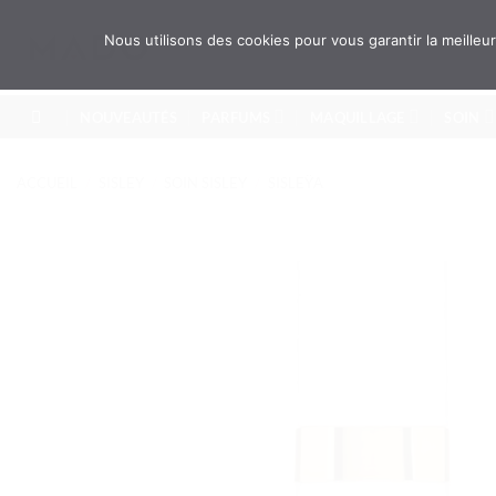
Passer
au
Recherche
Nous utilisons des cookies pour vous garantir la meille
pour :
contenu
NOUVEAUTÉS
PARFUMS
MAQUILLAGE
SOIN
ACCUEIL
/
SISLEY
/
SOIN SISLEY
/
SISLEŸA