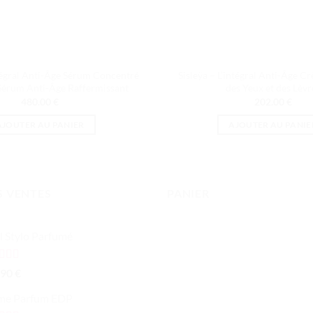
ntégral Anti-Âge Sérum Concentré
Sisleÿa – L’intégral Anti-Âge 
Sérum Anti-Âge Raffermissant
des Yeux et des Lèvr
480.00
€
202.00
€
AJOUTER AU PANIER
AJOUTER AU PANIE
S VENTES
PANIER
l Stylo Parfumé
te
5.00
.90
€
 5
me Parfum EDP