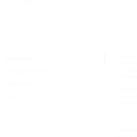
Les rides 
DESCRIPTION
l’environn
l’innovati
CONSEILS D'UTILISATION
Anti-Rides
COMPOSITION
DOUBLE INN
1/ »Réveill
AVIS (0)
Le vieilli
surface. Tr
rides de la
2/ Régénér
Les rides 