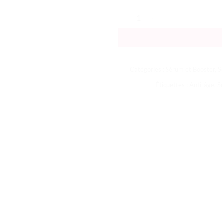
quantité de Sisleÿa - L'Intégral 
Catégories :
Sérum et Booster
,
S
Étiquettes :
Anti-âge
,
S