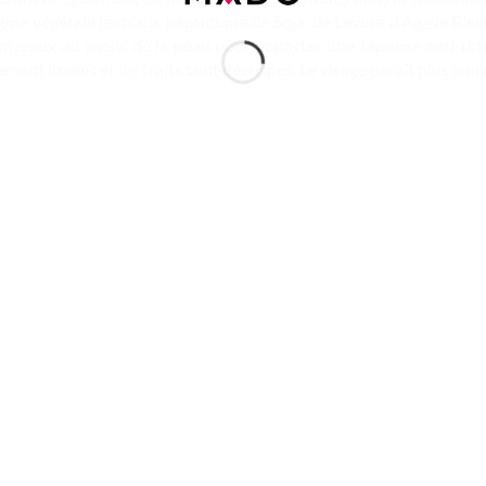
igine végétale (extraits peptidique de Soja, de Levure d’Agave Bleu, 
 niveaux au coeur de la peau pour apporter une réponse anti-ride
ement lissées et les traits sont décrispés. Le visage paraît plus jeun