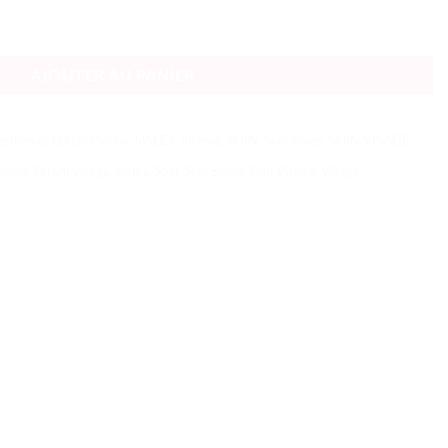
Anti-Âge Sérum Concentré Anti-Rides - Sérum Anti-Âge Raffermissant
AJOUTER AU PANIER
érums et Lotions Sisley
,
SISLEY
,
Sisleÿa
,
SOIN
,
Soin Sisley
,
SOIN VISAGE
érum
,
Sérum visage
,
Sisley
,
Soin
,
Soin Sisley
,
Soin Visage
,
Visage