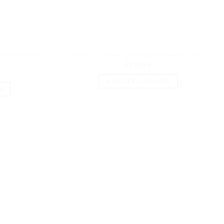
Crème Contour
Sisleÿa – Crème concentrée fermeté Corps
es
311.00
€
AJOUTER AU PANIER
R