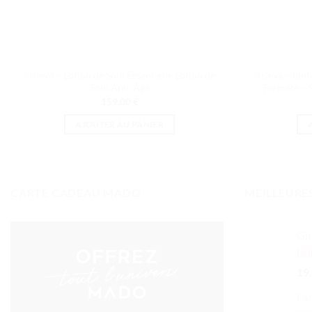
Sisleÿa – Lotion de Soin Essentielle Lotion de
Sisleÿa – L’I
Soin Anti-Âge
Fermeté – 
159.00
€
AJOUTER AU PANIER
CARTE CADEAU MADO
MEILLEURE
Gir
No
19
sur
Fa