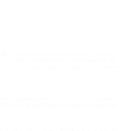
celles-ci sont dues à l’âge, aux expressions, mais aussi à
ral Anti-Âge, la Recherche Sisley va encore plus loin dans
l en lançant Sisleya L’intégral Anti-Age Sérum Concentré
.
 de collagène, responsable de l’aspect lisse de la peau en
 Sisley, va agir pour réveiller et relancer le potentiel anti-
e et la composition du derme. Une combinaison de puissants