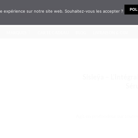
POL
ure expérience sur notre site web. Souhaitez-vous les accepter ?
NOUVEAUTÉS
MARQUES
CARTE CADEAU
BLOG
LIVRAISON & CGV
Sisleÿa – L’Intég
Sér
Agit en profondeur sur toutes