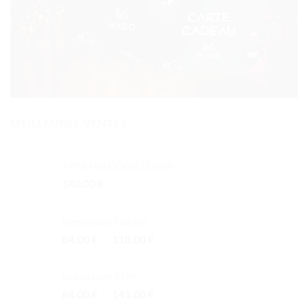
MEILLEURES VENTES
ARMANI CODE ELIXIR
140.00
€
Irresistible Nectar
Plage
84.00
€
–
118.00
€
de
prix :
Irrésistible EDP
84.00 €
Plage
84.00
€
–
141.00
€
à
de