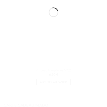
Pinceau Paupières N°21
6.90
€
AJOUTER AU PANIER
CARTE CADEAU MADO