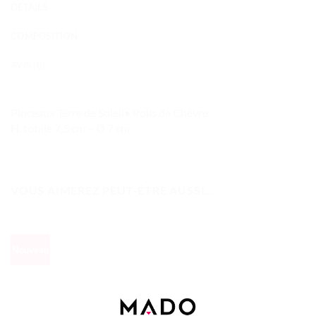
DÉTAILS
COMPOSITION
AVIS (0)
Pinceaux Terre de Soleil• Poils de Chèvre
H. totale 7,5 cm – Ø 7 cm
VOUS AIMEREZ PEUT-ÊTRE AUSSI…
Nouveau