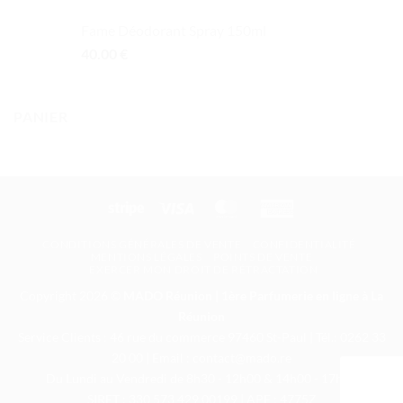
118.00 €
prix :
Fame Déodorant Spray 150ml
84.00 €
40.00
€
à
141.00 €
PANIER
Stripe
Visa
MasterCard
American
Express
CONDITIONS GÉNÉRALES DE VENTE
CONFIDENTIALITÉ
MENTIONS LÉGALES
POINTS DE VENTE
EXERCER MON DROIT DE RÉTRACTATION
Copyright 2026 ©
MADO Réunion | 1ère Parfumerie en ligne à La
Réunion
Service Clients : 46 rue du commerce 97460 St-Paul | Tél.: 0262 33
20 00 | Email : contact@mado.re
Du Lundi au Vendredi de 8h30 - 12h00 & 14h00 - 17h30
SIRET : 330 573 429 00199 | APE : 4775Z