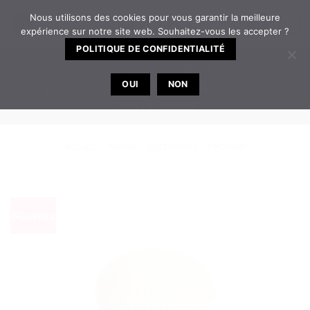
Passer
Nous utilisons des cookies pour vous garantir la meilleure
0
au
expérience sur notre site web. Souhaitez-vous les accepter ?
contenu
POLITIQUE DE CONFIDENTIALITÉ
TELEPHONE
EMAIL
OUI
NON
Bureau ouvert de 8h30 à 12h | 14h à 17h30 du
lundi au vendredi
ACCUEIL
/
PARISAX
/
ACCESSOIRES
/
PINCEAUX
Nouveau