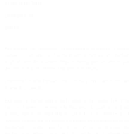
NOTES OLFACTIVES
COMPOSITION
AVIS (0)
Expression de l’élégance intemporelle, L’Homme Lacoste
Timeless réinvente la fraîcheur emblématique du parfum
original, avec des nuances d’épices énergiques soutenues par
des notes de bois raffinés, d’ambre et de musc.
L’Homme Lacoste Timeless vous invite à vivre l’émotion d’un
moment suspendu.
Expression charismatique de l’élégance masculine, L’Homme
Lacoste Timeless réinvente la fraîcheur du parfum original.
Boisée, épicée et aromatique, cette Eau de Toilette pour
homme s’ouvre sur un accord inattendu de cardamome et de
bergamote, tandis que les notes vertes et fruitées de
rhubarbe se mêlent aux accents frais et épicés du gingembre