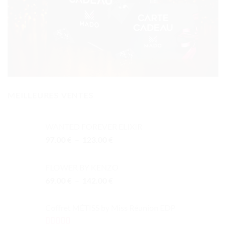
MEILLEURES VENTES
WANTED FOREVER ELIXIR
Plage
97.00
€
–
123.00
€
de
prix :
FLOWER BY KENZO
97.00 €
Plage
69.00
€
–
142.00
€
à
de
123.00 €
prix :
Coffret MÉTISS by Miss Réunion EDP
69.00 €
à