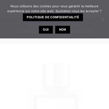
Passer
Nous utilisons des cookies pour vous garantir la meilleure
0
au
expérience sur notre site web. Souhaitez-vous les accepter ?
contenu
POLITIQUE DE CONFIDENTIALITÉ
TELEPHONE
EMAIL
OUI
NON
Bureau ouvert de 8h30 à 12h | 14h à 17h30 du
lundi au vendredi
ACCUEIL
/
LACOSTE
/
PARFUM HOMME LACOSTE
/
L'HOMME