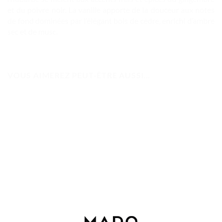
et du poivre noir. La vanille apporte de la douceur aux notes
de fond dominées par l’élégant bois de cèdre, enrichi d’ambre
sec et de musc.
VOUS AIMEREZ PEUT-ÊTRE AUSSI…