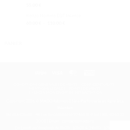
142.00 €
Note
5.00
55.00
€
sur 5
Kenzo Homme EDT Intense
Plage
60.00
€
–
110.00
€
de
prix :
60.00 €
PANIER
à
110.00 €
Stripe
Visa
MasterCard
American
Express
CONDITIONS GÉNÉRALES DE VENTE
CONFIDENTIALITÉ
MENTIONS LÉGALES
POINTS DE VENTE
EXERCER MON DROIT DE RÉTRACTATION
Copyright 2026 ©
MADO Réunion | 1ère Parfumerie en ligne à La
Réunion
Service Clients : 46 rue du commerce 97460 St-Paul | Tél.: 0262 33
20 00 | Email : contact@mado.re
Du Lundi au Vendredi de 8h30 - 12h00 & 14h00 - 17h30