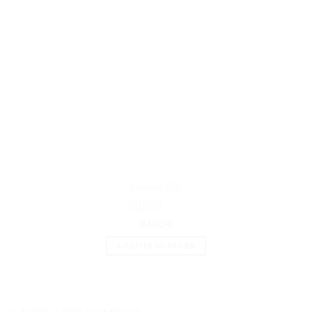
sur
la
page
du
produit
Booster EDT
Note
5
sur 5
84.00
€
AJOUTER AU PANIER