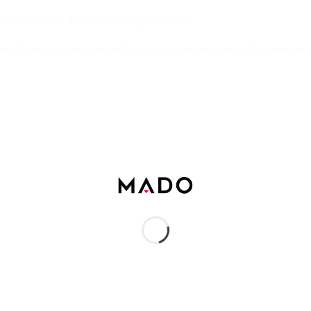
rovocante et délicatement sophistiquée.
nt Classique, une texture fluide qui hydrate et nourrit la peau tou