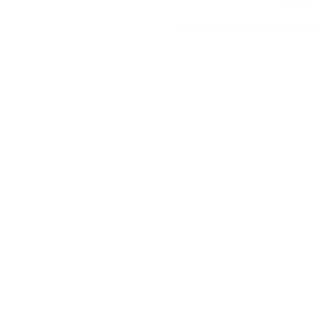
Complém
Étiquettes :
Déodorant
,
Déodoran