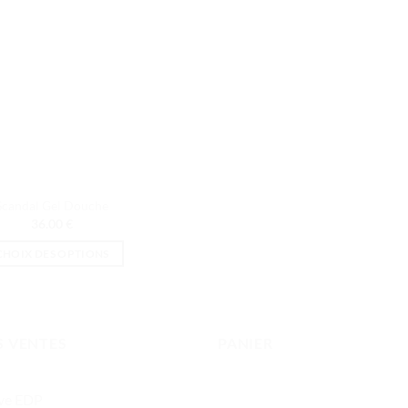
Scandal Gel Douche
36.00
€
CHOIX DES OPTIONS
Ce
produit
a
plusieurs
S VENTES
PANIER
variations.
Les
ive EDP
options