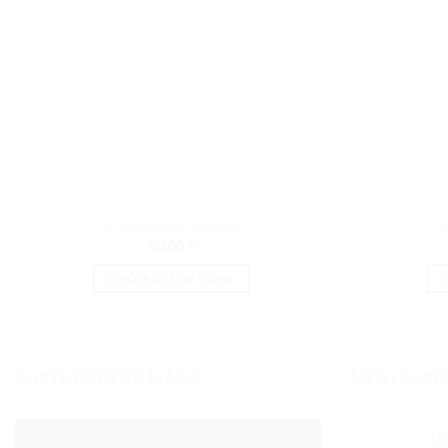
Classique Gel douche
40.00
€
CHOIX DES OPTIONS
Ce
produit
a
plusieurs
CARTE CADEAU MADO
MEILLEURE
variations.
Les
Al
options