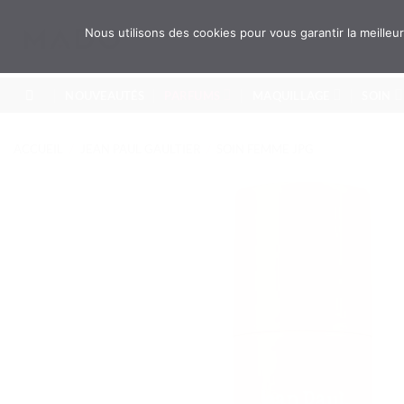
Passer
au
Recherche
Nous utilisons des cookies pour vous garantir la meille
pour :
contenu
NOUVEAUTÉS
PARFUMS
MAQUILLAGE
SOIN
ACCUEIL
/
JEAN PAUL GAULTIER
/
SOIN FEMME JPG