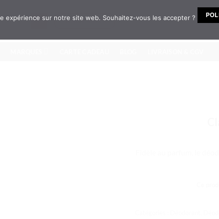
POL
ure expérience sur notre site web. Souhaitez-vous les accepter ?
NOUVEAUTÉS
MARQUES
CARTE CADEAU
BLOG
LIVRAISON & CGV
Cl
Fidèle au parfum, le déo
Ce produ
Catégories :
Déodorant
,
Déod