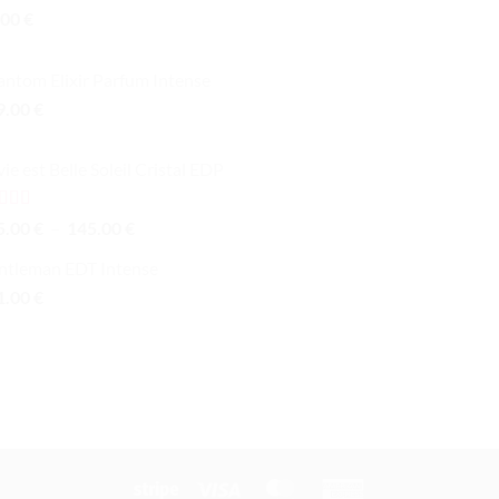
.00
€
peuvent
être
choisies
ntom Elixir Parfum Intense
sur
9.00
€
la
page
vie est Belle Soleil Cristal EDP
du
produit
te
5.00
Plage
5.00
€
–
145.00
€
 5
de
ntleman EDT Intense
prix :
1.00
€
105.00 €
à
145.00 €
Stripe
Visa
MasterCard
American