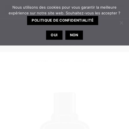
Passer
Nous utilisons des cookies pour vous garantir la meilleure
0
au
expérience sur notre site web. Souhaitez-vous les accepter ?
contenu
POLITIQUE DE CONFIDENTIALITÉ
TELEPHONE
EMAIL
OUI
NON
Bureau ouvert de 8h30 à 12h | 14h à 17h30 du
lundi au vendredi
ACCUEIL
/
GIVENCHY
/
GENTLEMAN