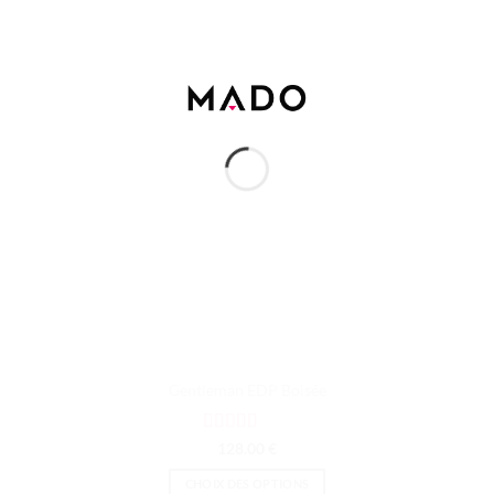
Gentleman EDP Boisée
Note
5
sur 5
128.00
€
CHOIX DES OPTIONS