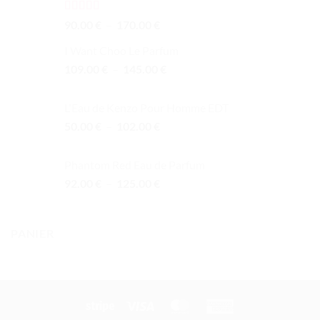
Note
5.00
Plage
90.00
€
–
170.00
€
sur 5
de
I Want Choo Le Parfum
prix :
Plage
109.00
€
–
145.00
90.00 €
€
de
à
prix :
170.00 €
L'Eau de Kenzo Pour Homme EDT
109.00 €
Plage
50.00
€
–
102.00
€
à
de
145.00 €
prix :
Phantom Red Eau de Parfum
50.00 €
Plage
92.00
€
–
125.00
€
à
de
102.00 €
prix :
92.00 €
PANIER
à
125.00 €
Stripe
Visa
MasterCard
American