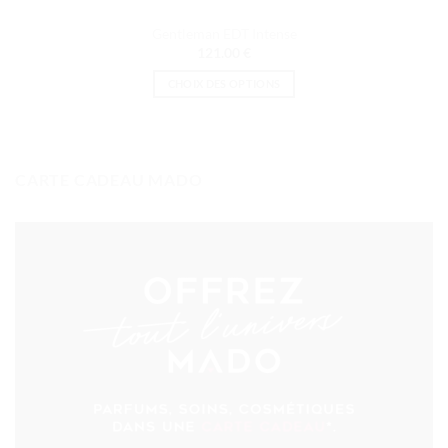
Gentleman EDT Intense
121.00
€
CHOIX DES OPTIONS
Ce
produit
a
plusieurs
CARTE CADEAU MADO
variations.
Les
options
peuvent
être
choisies
sur
la
page
du
produit