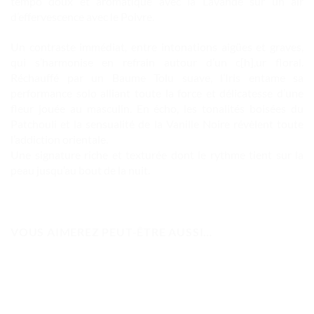
tempo doux et aromatique avec la Lavande sur un air
d’effervescence avec le Poivre.
Un contraste immédiat, entre intonations aigües et graves,
qui s’harmonise en refrain autour d’un c[h],ur floral.
Réchauffé par un Baume Tolu suave, l’Iris entame sa
performance solo alliant toute la force et délicatesse d’une
fleur jouée au masculin. En écho, les tonalités boisées du
Patchouli et la sensualité de la Vanille Noire révèlent toute
l’addiction orientale.
Une signature riche et texturée dont le rythme tient sur la
peau jusqu’au bout de la nuit.
VOUS AIMEREZ PEUT-ÊTRE AUSSI…