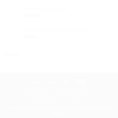
prix :
ARMANI CODE ELIXIR
49.00 €
140.00
€
à
91.50 €
Acqua di Giò Profondo Lights EDP
76.00
€
PANIER
Stripe
Visa
MasterCard
American
Express
CONDITIONS GÉNÉRALES DE VENTE
CONFIDENTIALITÉ
MENTIONS LÉGALES
POINTS DE VENTE
EXERCER MON DROIT DE RÉTRACTATION
Copyright 2026 ©
MADO Réunion | 1ère Parfumerie en ligne à La
Réunion