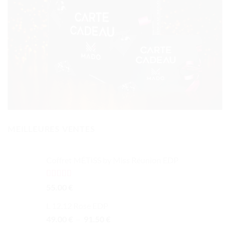
MEILLEURES VENTES
Coffret MÉTISS by Miss Réunion EDP
Note
5.00
55.00
€
sur 5
L 12.12 Rose EDP
Plage
49.00
€
–
91.50
€
de