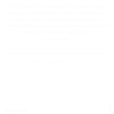
Coffret Color Reach 3 rouges à Lèvres : nude, rouge et
prune pour sublimer toutes vos envies !
Que vous soyez
d’humeur naturelle, audacieuse ou sophistiquée,ces
teintes s’adaptent à chaque occasion pour un look élégant
et glamour. Dimensions : 13 x 12 x 2,5 cm
Rupture de stock
Catégories :
Bain et Douche
,
Coffret Noël Parisax
,
COFFRETS
,
Coffrets
Femme
,
Coffrets Noël Soin
,
NOËL
,
PARISAX
,
SOIN
,
SOIN CORPS
Étiquettes :
Bain
,
Noël
,
Parisax
,
Soin
DESCRIPTION