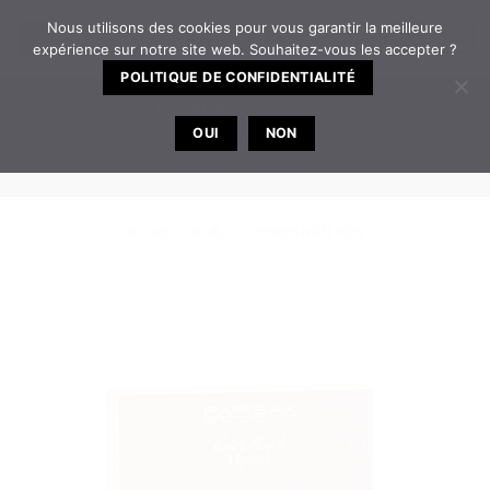
Passer
Nous utilisons des cookies pour vous garantir la meilleure
0
au
expérience sur notre site web. Souhaitez-vous les accepter ?
contenu
POLITIQUE DE CONFIDENTIALITÉ
TELEPHONE
EMAIL
OUI
NON
Bureau ouvert de 8h30 à 12h | 14h à 17h30 du
lundi au vendredi
ACCUEIL
/
NOËL
/
COFFRETS NOËL SOIN