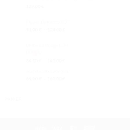
129.00
€
Flower By Kenzo EDT
Plage
91.00
€
–
124.00
€
de
prix :
L'Interdit Rouge EDP
91.00 €
à
124.00 €
Note
4.00
Plage
84.00
€
–
141.00
€
sur 5
de
Scandal Elixir Parfum
prix :
Plage
89.00
€
–
160.00
€
84.00 €
de
à
prix :
141.00 €
89.00 €
PANIER
à
160.00 €
Stripe
Visa
MasterCard
American