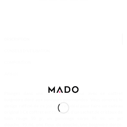
DESCRIPTION
CONSEILS D'UTILISATION
COMPOSITION
AVIS (0)
Plongez dans une bulle de bonheur avec ce coffret
baignoire doré aux senteurs gourmandes. Vous aimerez le
design raffiné de ce joli coffret idéal pour faire un cadeau
original ! Ce coffret est composé d’un sachet de cristaux de
bain rouge 50 gr, un gommage corps 95 ml, un gel
douche
95 ml, une fleur de douche, une baignoire dorée.