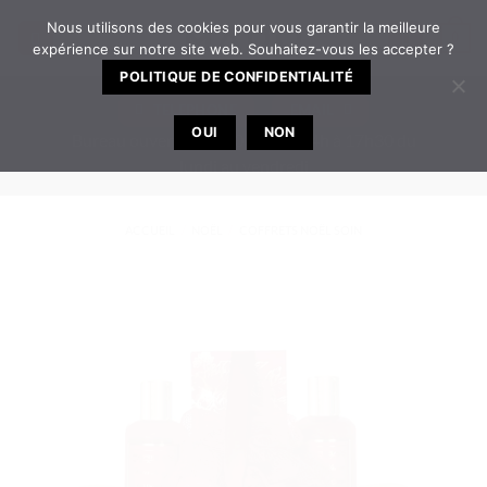
Passer
Nous utilisons des cookies pour vous garantir la meilleure
0
au
expérience sur notre site web. Souhaitez-vous les accepter ?
contenu
POLITIQUE DE CONFIDENTIALITÉ
TELEPHONE
EMAIL
OUI
NON
Bureau ouvert de 8h30 à 12h | 14h à 17h30 du
lundi au vendredi
ACCUEIL
/
NOËL
/
COFFRETS NOËL SOIN