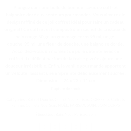
Plongez dans une bulle de bonheur avec ce coffret
baignoire doré aux senteurs gourmandes. Vous aimerez le
design raffiné de ce joli coffret idéal pour faire un cadeau
original ! Ce coffret est composé d’un sachet de cristaux de
bain rouge 50 gr, un gommage corps 95 ml, un gel
douche
95 ml, une fleur de douche, une baignoire dorée.
Accordez-vous un moment de pure détente avec ce
coffret. Le délicat parfum de la fraise givrée ajoute une
douceur irrésistible. Enfin, la vanille gourmande apportent
un velouté, laissant une empreinte délicieusement sucrée.
Dimensions : 24 x 23 x 11 cm
Rupture de stock
Catégories :
Bain et Douche
,
Coffret Noël Parisax
,
COFFRETS
,
Coffrets
Femme
,
Coffrets Noël Soin
,
NOËL
,
PARISAX
,
SOIN
,
SOIN CORPS
Étiquettes :
Bain
,
Noël
,
Parisax
,
Soin