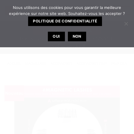
Passer
Nous utilisons des cookies pour vous garantir la meilleure
0
au
expérience sur notre site web. Souhaitez-vous les accepter ?
contenu
POLITIQUE DE CONFIDENTIALITÉ
TELEPHONE
EMAIL
OUI
NON
Bureau ouvert de 8h30 à 12h | 14h à 17h30 du
lundi au vendredi
ACCUEIL
/
MAQUILLAGE
/
ACCESSOIRES
/
ACCESSOIRES YEUX
/
FAUX CILS
Nouveau