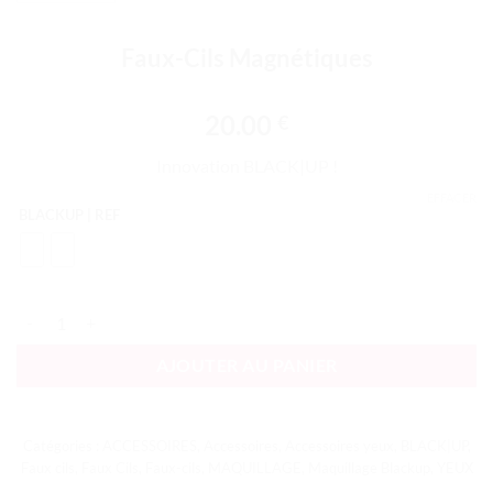
Faux-Cils Magnétiques
20.00
€
Innovation BLACK|UP !
EFFACER
BLACKUP | REF
quantité de Faux-Cils Magnétiques
AJOUTER AU PANIER
Catégories :
ACCESSOIRES
,
Accessoires
,
Accessoires yeux
,
BLACK|UP
,
Faux cils
,
Faux Cils
,
Faux-cils
,
MAQUILLAGE
,
Maquillage Blackup
,
YEUX