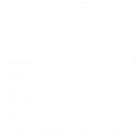
Étiquettes :
black|Up
,
Faux-cils
,
Maquillage
,
Nouveautés
,
Yeux
DESCRIPTION
CONSEILS D'UTILISATION
DÉTAILS
COMPOSITION
AVIS (0)
Les faux cils magnétiques sont des faux cils avec pose