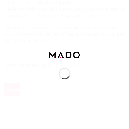
aimantée, sans colle et réutilisables.
Réelle innovation beauté, ils permettent une pose et dépose
rapides, sans résidu de colle et agréables à porter.
2 longueurs : les franges les plus courtes pour un effet naturel
en coin externe de l’œil, et les franges longues pour un peu
plus de sophistication !
VOUS AIMEREZ PEUT-ÊTRE AUSSI…
Nouveau