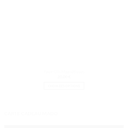
Faux-Cils Magnétiques
20.00
€
CHOIX DES OPTIONS
Ce
produit
a
plusieurs
CARTE CADEAU MADO
variations.
Les