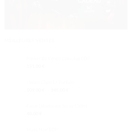
MEILLEURES VENTES
Flower By Kenzo L'absolue EDP
151.00
€
I Want Choo Le Parfum
Plage
109.00
€
–
145.00
€
de
prix :
Fame Déodorant Spray 150ml
109.00 €
40.00
€
à
145.00 €
Musc Noir EDP