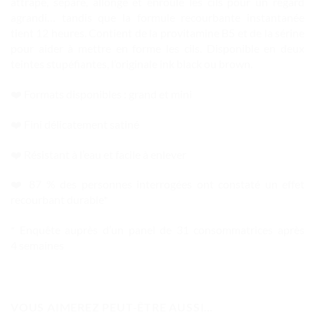
attrape, sépare, allonge et enroule les cils pour un regard
agrandi… tandis que la formule recourbante instantanée
tient 12 heures. Contient de la provitamine B5 et de la sérine
pour aider à mettre en forme les cils. Disponible en deux
teintes stupéfiantes, l’originale ink black ou brown.
❤️ Formats disponibles : grand et mini
❤️ Fini délicatement satiné
❤️ Résistant à l’eau et facile à enlever
❤️ 87 % des personnes interrogées ont constaté un effet
recourbant durable*
* Enquête auprès d’un panel de 31 consommatrices après
4 semaines
VOUS AIMEREZ PEUT-ÊTRE AUSSI…