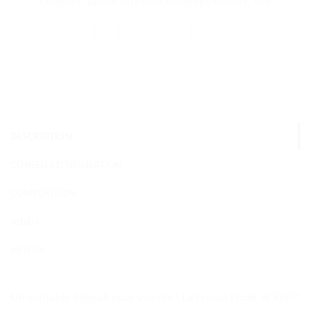
Étiquettes :
Benefit
,
Best Seller
,
Maquillage
,
Mascara
,
Yeux
DESCRIPTION
CONSEILS D'UTILISATION
COMPOSITION
VIDÉO
AVIS (0)
Un véritable bigoudi pour vos cils ! La brosse Hook ‘n’ Roll™