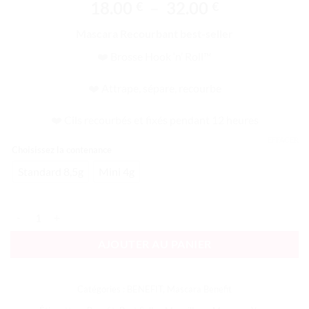
Plage
18.00
–
32.00
€
€
de
Mascara Recourbant best-seller
prix :
18.00 €
❤️ Brosse Hook ‘n’ Roll™
à
32.00 €
❤️ Attrape, sépare, recourbe
❤️ Cils recourbés et fixés pendant 12 heures
EFFACER
Choisissez la contenance
Standard 8,5g
Mini 4g
quantité de Roller Lash Mascara Recourbant
AJOUTER AU PANIER
Catégories :
BENEFIT
,
Mascara Benefit