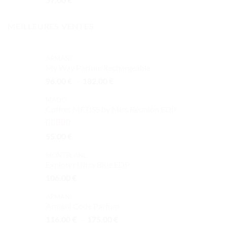
MEILLEURES VENTES
ARMANI
My Way Parfum Rechargeable
Plage
96.00
€
–
182.00
€
de
MADO
prix :
Coffret MÉTISS by Miss Réunion EDP
96.00 €
à
182.00 €
Note
5.00
55.00
€
sur 5
MONTBLANC
Explorer Ultra Blue EDP
106.00
€
ARMANI
Armani Code Parfum
Plage
116.00
€
–
175.00
€