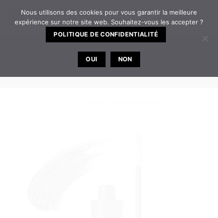
Passer
Nous utilisons des cookies pour vous garantir la meilleure
2
au
expérience sur notre site web. Souhaitez-vous les accepter ?
contenu
POLITIQUE DE CONFIDENTIALITÉ
TELEPHONE
EMAIL
OUI
NON
Bureau ouvert de 8h30 à 12h | 14h à 17h30 du
lundi au vendredi
ACCUEIL
/
BENEFIT
/
MASCARA BENEFIT