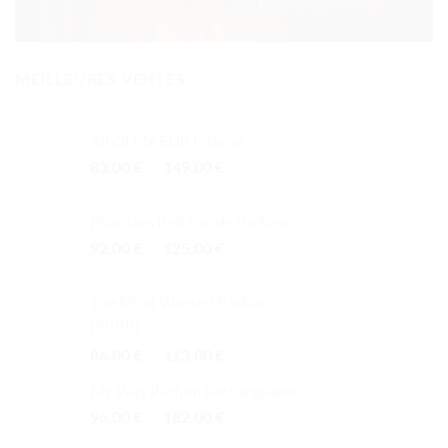
MEILLEURES VENTES
All Of Me EDP Intense
Plage
83.00
€
–
149.00
€
de
prix :
Phantom Red Eau de Parfum
83.00 €
Plage
92.00
€
–
125.00
€
à
de
149.00 €
prix :
The Most Wanted Parfum
92.00 €
à
125.00 €
Note
4.00
Plage
86.00
€
–
113.00
€
sur 5
de
My Way Parfum Rechargeable
prix :
Plage
96.00
€
–
182.00
€
86.00 €
de
à