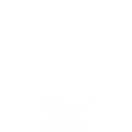
MÉTISS by Miss Réunion EDP
Note
4.5
Plage
45.00
€
–
79.00
€
de
sur 5
prix :
CHOIX DES OPTIONS
45.00 €