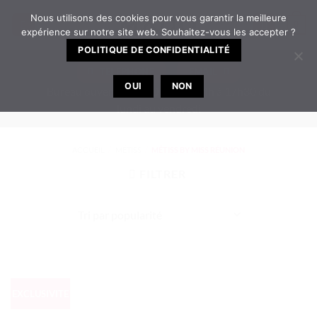
Passer
Nous utilisons des cookies pour vous garantir la meilleure
0
au
expérience sur notre site web. Souhaitez-vous les accepter ?
contenu
POLITIQUE DE CONFIDENTIALITÉ
TELEPHONE
EMAIL
OUI
NON
Bureau ouvert de 8h30 à 12h | 14h à 17h30 du
lundi au vendredi
ACCUEIL
/
MÉTISS
/
MÉTISS BY MISS RÉUNION
FILTRER
EXCLUSIVITE