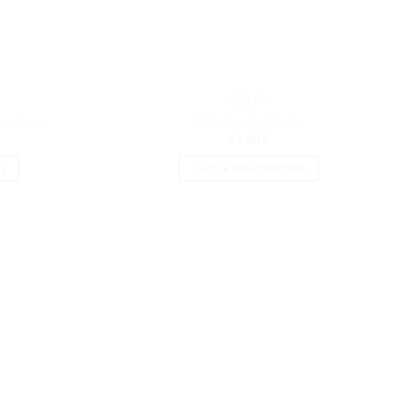
SISLEY
nlumineur
Mascara So Strech
61.00
€
S
CHOIX DES OPTIONS
Ce
produit
a
plusieurs
s.
variations.
Les
options
peuvent
être
choisies
sur