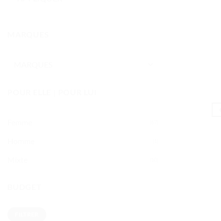
MARQUES
POUR ELLE | POUR LUI
Femme
(67)
Homme
(1)
Mixte
(10)
BUDGET
Prix
Prix
FILTRER
min
max