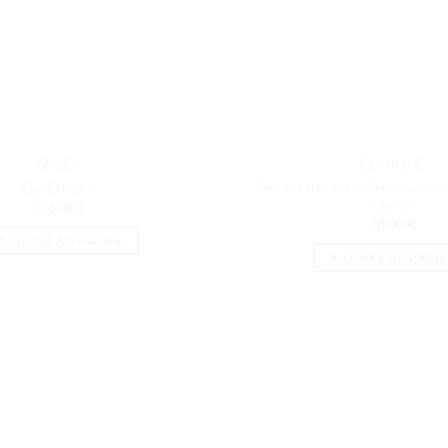
choisies
sur
la
page
du
produit
SISLEY
CLINIQUE
Take the day off – Démaquillant
Eau Efficace
Lèvres
116.00
€
30.00
€
AJOUTER AU PANIER
AJOUTER AU PANIE