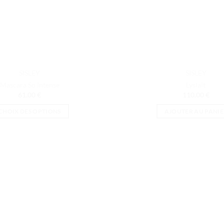
sur
la
la
page
page
du
du
produit
produit
SISLEY
SISLEY
Mascara So Intense
Lyslait
61.00
€
110.00
€
CHOIX DES OPTIONS
AJOUTER AU PANIE
Ce
produit
a
plusieurs
variations.
Les
options
peuvent
être