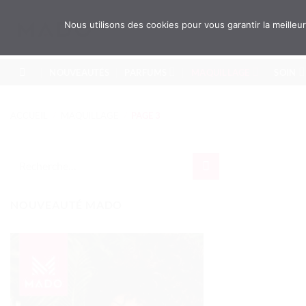
Passer
au
Recherche
Nous utilisons des cookies pour vous garantir la meille
pour :
contenu
NOUVEAUTÉS
PARFUMS
MAQUILLAGE
SOIN
ACCUEIL
/
MAQUILLAGE
/
PAGE 3
Recherche
pour :
NOUVEAUTÉ MADO