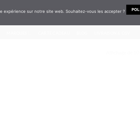
POL
ure expérience sur notre site web. Souhaitez-vous les accepter ?
NOUVEAUTÉS
MARQUES
CARTE CADEAU
BLOG
LIVRAISON & CGV
Affichage de 10