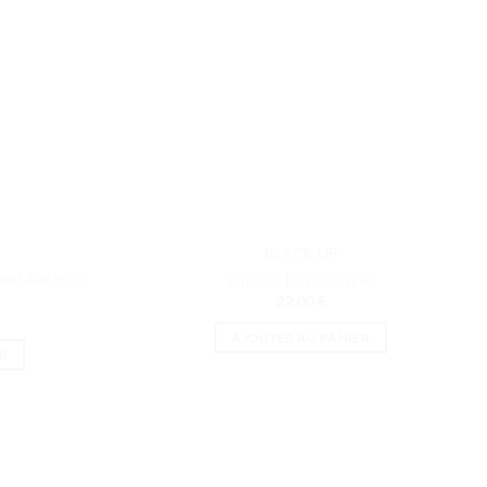
peuvent
être
choisies
sur
la
page
du
produit
BLACK UP
nt aux trois
Pinceau Pli Paupières
22.00
€
AJOUTER AU PANIER
R