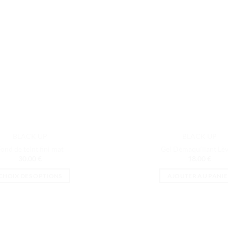
BLACK UP
BLACK UP
ond de teint fini mat
Gel Démaquillant Lè
30.00
€
18.00
€
CHOIX DES OPTIONS
AJOUTER AU PANIE
Ce
produit
a
plusieurs