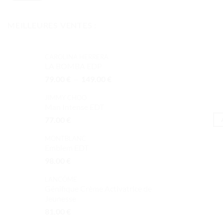
MEILLEURES VENTES :
CAROLINA HERRERA
LA BOMBA EDP
Plage
79.00
€
–
149.00
€
de
JIMMY CHOO
prix :
Man Intense EDT
79.00 €
77.00
€
à
149.00 €
MONTBLANC
Emblem EDT
98.00
€
LANCÔME
Génifique Crème Activatrice de
Jeunesse
81.00
€