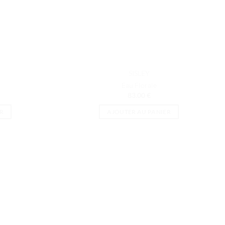
la
page
du
produit
SISLEY
Eau Florale
83.00
€
R
AJOUTER AU PANIER