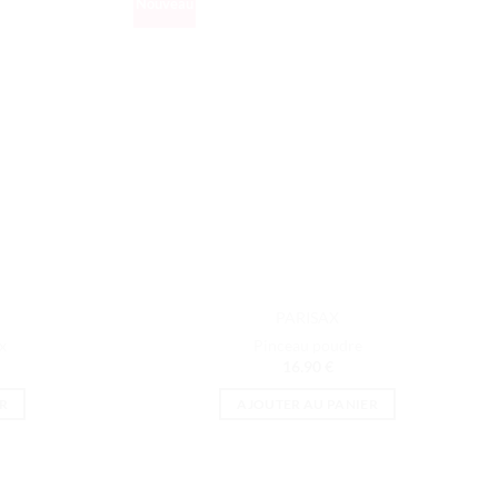
Nouveau
PARISAX
x
Pinceau poudre
16.90
€
R
AJOUTER AU PANIER