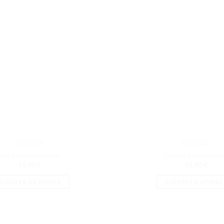
variations.
Les
options
peuvent
être
choisies
sur
la
page
du
produit
PARISAX
PARISAX
Kit Voyage Silicone
Pinces à ongles Ino
11.90
€
15.90
€
AJOUTER AU PANIER
AJOUTER AU PANIE