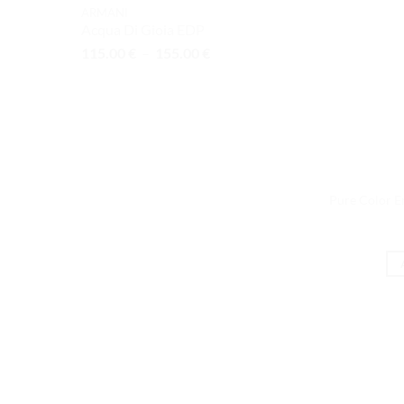
ARMANI
Acqua Di Gioia EDP
Plage
115.00
€
–
155.00
€
de
prix :
115.00 €
à
155.00 €
Pure Color En