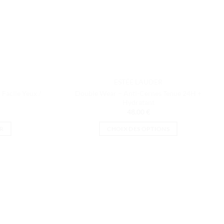
ESTÉE LAUDER
 Facile Yeux /
Double Wear – Anti-Cernes Tenue 24H +
Hydratant
48.00
€
R
CHOIX DES OPTIONS
Ce
produit
a
plusieurs
variations.
Les
options
peuvent