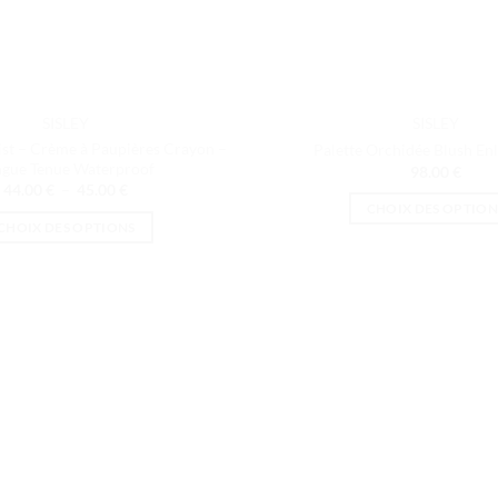
SISLEY
SISLEY
ist – Crème à Paupières Crayon –
Palette Orchidée Blush E
ngue Tenue Waterproof
98.00
€
Plage
44.00
€
–
45.00
€
de
CHOIX DES OPTION
prix :
CHOIX DES OPTIONS
44.00 €
Ce
à
Ce
produit
45.00 €
produit
a
a
plusieurs
plusieurs
variation
variations.
Les
Les
options
options
peuvent
peuvent
être
être
choisies
choisies
sur