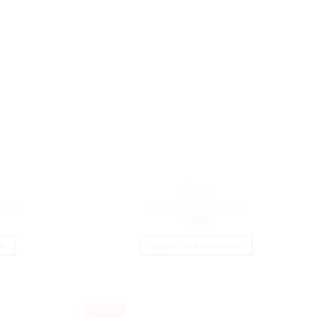
PARISAX
vres
Bâtonnets de Bois x8
4.90
€
R
AJOUTER AU PANIER