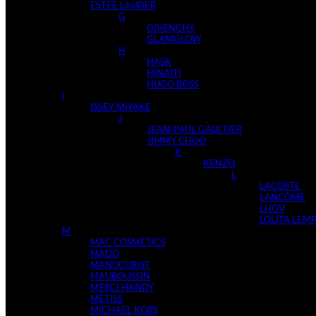
ESTEE LAUDER
G
GIVENCHY
GLAMGLOW
H
HASK
HINAITI
HUGO BOSS
I
ISSEY MIYAKE
J
JEAN-PAUL GAULTIER
JIMMY CHOO
K
KENZO
L
LACOSTE
LANCÔME
LHOV
LOLITA LEM
M
MAC COSMETICS
MADO
MANUCURIST
MAUBOUSSIN
MERCI HANDY
MÉTISS
MICHAEL KORS