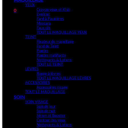
YEUX
Crayon yeux et Khôl
0
Eyeliner
Fard à Paupières
Mascara
Faux cils
TOUT LE MAQUILLAGE YEUX
TEINT
Fixateur de maquillage
Fond de Teint
Poudre
Poudre matifiante
Nettoyants & Lotions
TOUT LE TEINT
LEVRES
Rouge à lèvres
TOUT LE MAQUILLAGE LÈVRES
ACCESSOIRES
Accessoires visage
TOUT LE MAQUILLAGE
SOIN
SOIN VISAGE
Soin de jour
Soin de nuit
Sérum et Booster
Contour des yeux
Nettoyants & Lotions