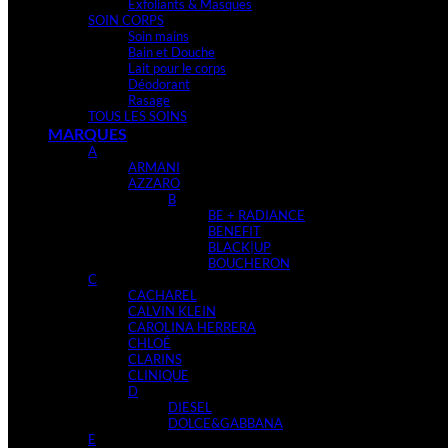
Exfoliants & Masques
SOIN CORPS
Soin mains
Bain et Douche
Lait pour le corps
Déodorant
Rasage
TOUS LES SOINS
MARQUES
A
ARMANI
AZZARO
B
BE + RADIANCE
BENEFIT
BLACK|UP
BOUCHERON
C
CACHAREL
CALVIN KLEIN
CAROLINA HERRERA
CHLOÉ
CLARINS
CLINIQUE
D
DIESEL
DOLCE&GABBANA
E