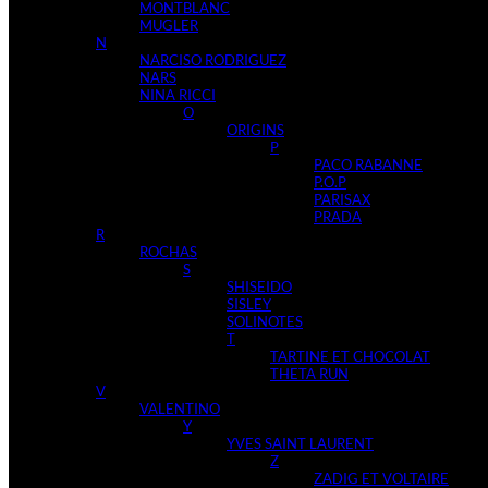
MONTBLANC
MUGLER
N
NARCISO RODRIGUEZ
NARS
NINA RICCI
O
ORIGINS
P
PACO RABANNE
P.O.P
PARISAX
PRADA
R
ROCHAS
S
SHISEIDO
SISLEY
SOLINOTES
T
TARTINE ET CHOCOLAT
THETA RUN
V
VALENTINO
Y
YVES SAINT LAURENT
Z
ZADIG ET VOLTAIRE