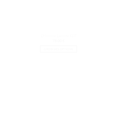
L’Homme Lacoste EDT
78.00
€
CHOIX DES OPTIONS
Ce
produit
a
plusieurs
variations.
Les
options
peuvent
être
choisies
sur
la