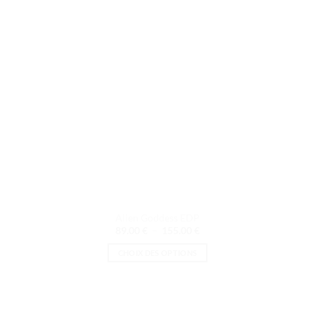
être
choisies
sur
la
page
du
produit
Alien Goddess EDP
Plage
89.00
€
–
155.00
€
de
prix :
CHOIX DES OPTIONS
89.00 €
à
Ce
155.00 €
produit
a
plusieurs