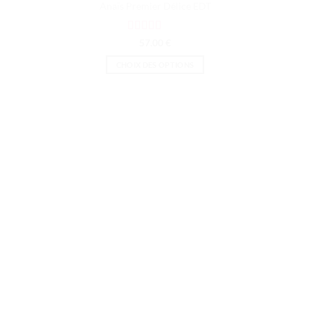
Anaïs Premier Délice EDT
Note
5
sur 5
57.00
€
CHOIX DES OPTIONS
Ce
produit
a
plusieurs
variations.
Les
options
peuvent
être
choisies
sur
la
page
du
produit