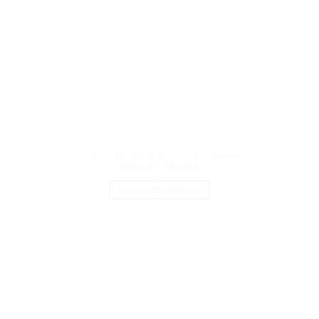
du
produit
The POREfessional – Good Cleanup
Plage
18.00
€
–
30.00
€
de
prix :
CHOIX DES OPTIONS
18.00 €
à
Ce
30.00 €
produit
a
plusieurs
variations.
Les
options
peuvent