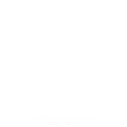
plusieurs
variations.
Les
options
peuvent
être
choisies
sur
la
page
du
produit
The POREfessional: Super Setter Spray
Plage
20.00
€
–
40.00
€
de