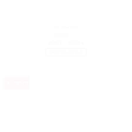
My Way EDP
Note
5
sur 5
Plage
80.00
€
–
155.00
€
de
prix :
CHOIX DES OPTIONS
80.00 €
à
Ce
155.00 €
produit
a
plusieurs
EXCLUSIVITÉ
variations.
Les
options
peuvent
être
choisies
sur
la