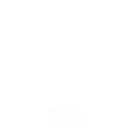
options
peuvent
être
choisies
sur
la
page
du
produit
Paradoxe EDP
Plage
88.00
€
–
170.00
€
de
prix :
CHOIX DES OPTIONS
88.00 €
à
Ce
170.00 €