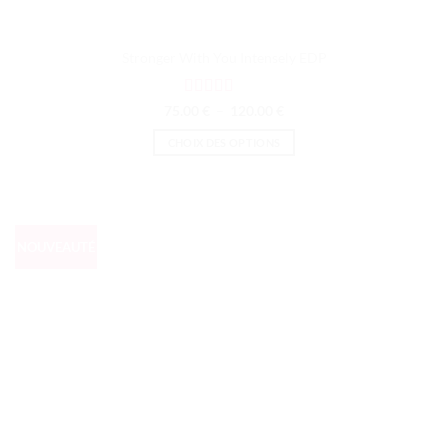
Stronger With You Intensely EDP
Note
4
Plage
75.00
€
–
120.00
€
de
sur 5
prix :
CHOIX DES OPTIONS
75.00 €
à
Ce
120.00 €
produit
a
plusieurs
NOUVEAUTÉ
variations.
Les
options
peuvent
être
choisies
sur
la
page
du