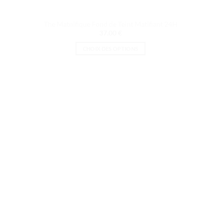
The Matnifique Fond de Teint Matifiant 24H
37.00
€
CHOIX DES OPTIONS
Ce
produit
a
plusieurs
variations.
Les
options
peuvent
être
choisies
sur
la
page
du
produit