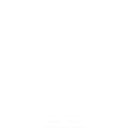
variations.
Les
options
peuvent
être
choisies
sur
la
page
du
produit
Flower By Kenzo EDP
Plage
68.00
€
–
96.00
€
de
prix :