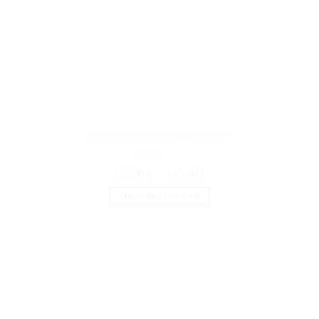
produit
La vie est Belle Intensément EDP
Note
5
sur 5
Plage
122.00
€
–
169.00
€
de
prix :
CHOIX DES OPTIONS
122.00 €
à
Ce
169.00 €
produit
a
plusieurs
variations.
Les
options
peuvent