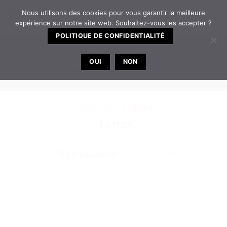
Passer
Nous utilisons des cookies pour vous garantir la meilleure
0
au
expérience sur notre site web. Souhaitez-vous les accepter ?
contenu
POLITIQUE DE CONFIDENTIALITÉ
TELEPHONE
EMAIL
OUI
NON
Bureau ouvert de 8h30 à 12h | 14h à 17h30 du
lundi au vendredi
ACCUEIL
/
BOUTIK
/
PAGE 2
FILTRER