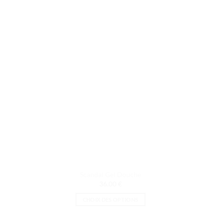
Scandal Gel Douche
36.00
€
CHOIX DES OPTIONS
Ce
produit