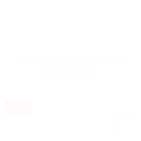
produit
M’Eye Love – Mascara Waterproof Volume et Courbe
26.00
€
AJOUTER AU PANIER
EXCLUSIVITÉ