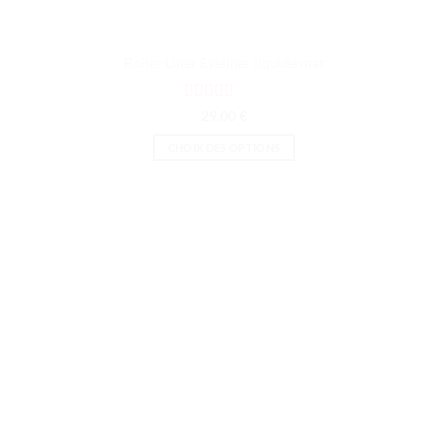
Roller Liner Eyeliner liquide mat
Note
5
sur 5
29.00
€
CHOIX DES OPTIONS
Ce
produit
a
plusieurs
variations.
Les
options
peuvent
être
choisies
sur
la
page
du