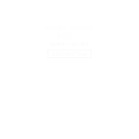
Donna Born In Roma EDP
Note
4.5
Plage
86.00
€
–
166.00
€
de
sur 5
prix :
CHOIX DES OPTIONS
86.00 €
à
Ce
166.00 €
produit
a
plusieurs
variations.
Les
options
peuvent
être
choisies
sur
la
page