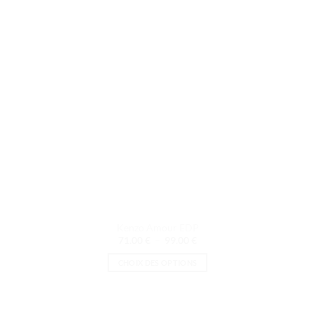
peuvent
être
choisies
sur
la
page
du
produit
Kenzo Amour EDP
Plage
71.00
€
–
99.00
€
de
prix :
CHOIX DES OPTIONS
71.00 €
à
Ce
99.00 €
produit
a