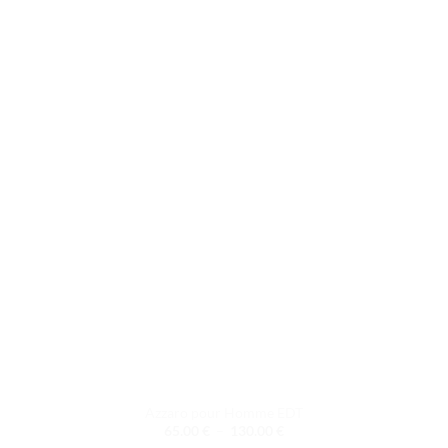
plusieurs
variations.
Les
options
peuvent
être
choisies
sur
la
page
du
produit
Azzaro pour Homme EDT
Plage
65.00
€
–
130.00
€
de