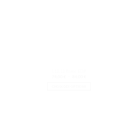
page
du
produit
L12.12 Blanc EDP
Plage
74.00
€
–
84.00
€
de
prix :
CHOIX DES OPTIONS
74.00 €
à
Ce
84.00 €
produit
a
plusieurs
variations.
Les
options